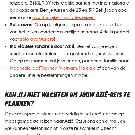
reizigers. Bij KILROY reis je altijd samen met internationale
backpackers. Ben je tussen de 23 en 31? Bekijk dan ook
eens onze
avontuurlijke Tripmates reizen
.
Soloreizen:
Ga op je eigen tempo en ontdek de vrijheid
van het reizen zonder vastomlijnd schema. Azië is perfect
voor
solo-avonturiers
!
Individuele rondreis door Azië:
Geniet van je eigen
unieke reisroute, helemaal afgestemd op jouw wensen.
Ga op reis samen met je vrienden, partner of familie naar
Indonesië
,
de Filipijnen
,
Vietnam
,
Maleisië
of een van de
andere unieke bestemmingen in Azië.
KAN JIJ NIET WACHTEN OM JOUW AZIË-REIS TE
PLANNEN?
Onze reisspecialisten zijn geweldig in het creëren van op
maat gemaakte reizen naar Azië! Stuur ons een e-mail, en
we kunnen telefonisch of in onze reiswinkel in Utrecht