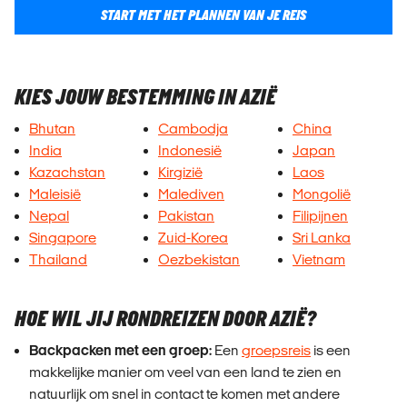
START MET HET PLANNEN VAN JE REIS
KIES JOUW BESTEMMING IN AZIË
Bhutan
Cambodja
China
India
Indonesië
Japan
Kazachstan
Kirgizië
Laos
Maleisië
Malediven
Mongolië
Nepal
Pakistan
Filipijnen
Singapore
Zuid-Korea
Sri Lanka
Thailand
Oezbekistan
Vietnam
HOE WIL JIJ RONDREIZEN DOOR AZIË?
Backpacken met een groep:
Een
groepsreis
is een
makkelijke manier om veel van een land te zien en
natuurlijk om snel in contact te komen met andere