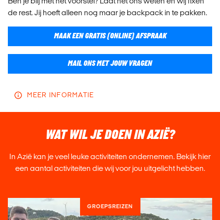
Ben je blij met het voorstel? Laat het ons weten en wij fixen
de rest. Jij hoeft alleen nog maar je backpack in te pakken.
MAAK EEN GRATIS (ONLINE) AFSPRAAK
MAIL ONS MET JOUW VRAGEN
MEER INFORMATIE
WAT WIL JE DOEN IN AZIË?
In A
zië
kan je veel leuke activiteiten ondernemen. Bekijk hier
een aantal activiteiten die wij voor jou uitgelicht hebben.
GROEPSREIZEN