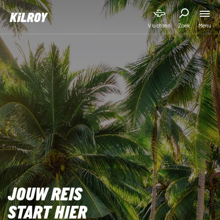
Menu
Vluchten
Zoek
JOUW REIS

START HIER