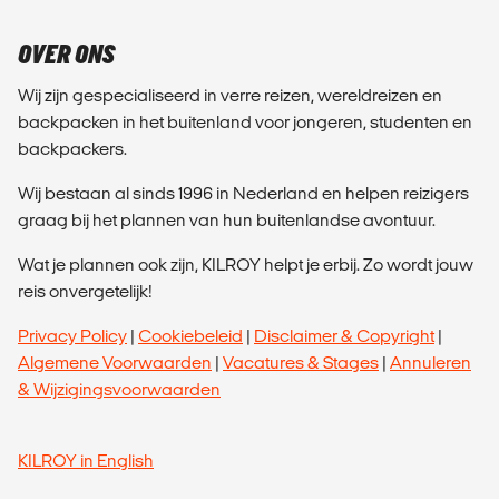
OVER ONS
Wij zijn gespecialiseerd in verre reizen, wereldreizen en
backpacken in het buitenland voor jongeren, studenten en
backpackers.
Wij bestaan al sinds 1996 in Nederland en helpen reizigers
graag bij het plannen van hun buitenlandse avontuur.
Wat je plannen ook zijn, KILROY helpt je erbij. Zo wordt jouw
reis onvergetelijk!
Privacy Policy
|
Cookiebeleid
|
Disclaimer & Copyright
|
Algemene Voorwaarden
|
Vacatures & Stages
|
Annuleren
& Wijzigingsvoorwaarden
KILROY in English