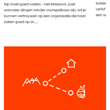
tussenj
trip moet goed voelen - niet stressvol. Juist
verlof e
wanneer dingen minder voorspelbaar zijn, wil je
een worki
kunnen vertrouwen op een organisatie die haar
zaken goed op or......