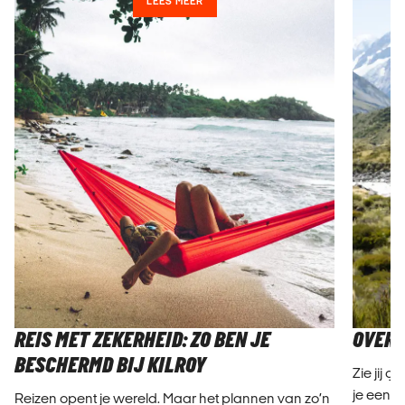
LEES MEER
REIS MET ZEKERHEID: ZO BEN JE
OVER 
BESCHERMD BIJ KILROY
Zie jij 
je een 
Reizen opent je wereld. Maar het plannen van zo’n