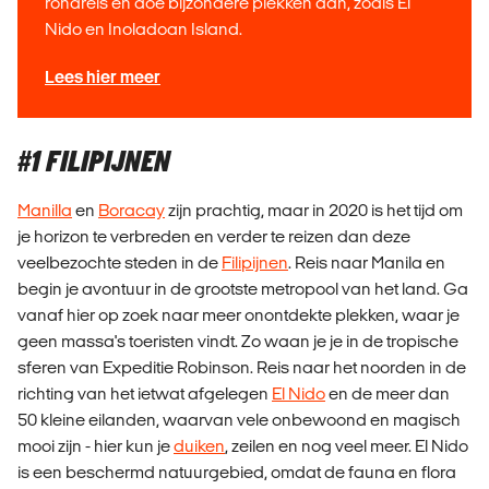
rondreis en doe bijzondere plekken aan, zoals El
Nido en Inoladoan Island.
Lees hier meer
#1 FILIPIJNEN
Manilla
en
Boracay
zijn prachtig, maar in 2020 is het tijd om
je horizon te verbreden en verder te reizen dan deze
veelbezochte steden in de
Filipijnen
. Reis naar Manila en
begin je avontuur in de grootste metropool van het land. Ga
vanaf hier op zoek naar meer onontdekte plekken, waar je
geen massa's toeristen vindt. Zo waan je je in de tropische
sferen van Expeditie Robinson. Reis naar het noorden in de
richting van het ietwat afgelegen
El Nido
en de meer dan
50 kleine eilanden, waarvan vele onbewoond en magisch
mooi zijn - hier kun je
duiken
, zeilen en nog veel meer. El Nido
is een beschermd natuurgebied, omdat de fauna en flora