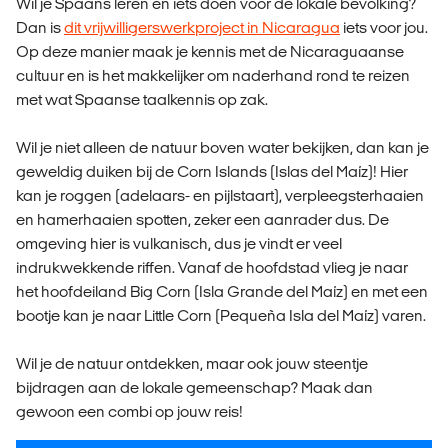
Wil je Spaans leren en iets doen voor de lokale bevolking?
Dan is
dit vrijwilligerswerkproject in Nicaragua
iets voor jou.
Op deze manier maak je kennis met de Nicaraguaanse
cultuur en is het makkelijker om naderhand rond te reizen
met wat Spaanse taalkennis op zak.
Wil je niet alleen de natuur boven water bekijken, dan kan je
geweldig duiken bij de Corn Islands (Islas del Maíz)! Hier
kan je roggen (adelaars- en pijlstaart), verpleegsterhaaien
en hamerhaaien spotten, zeker een aanrader dus. De
omgeving hier is vulkanisch, dus je vindt er veel
indrukwekkende riffen. Vanaf de hoofdstad vlieg je naar
het hoofdeiland Big Corn (Isla Grande del Maíz) en met een
bootje kan je naar Little Corn (Pequeña Isla del Maíz) varen.
Wil je de natuur ontdekken, maar ook jouw steentje
bijdragen aan de lokale gemeenschap? Maak dan
gewoon een combi op jouw reis!