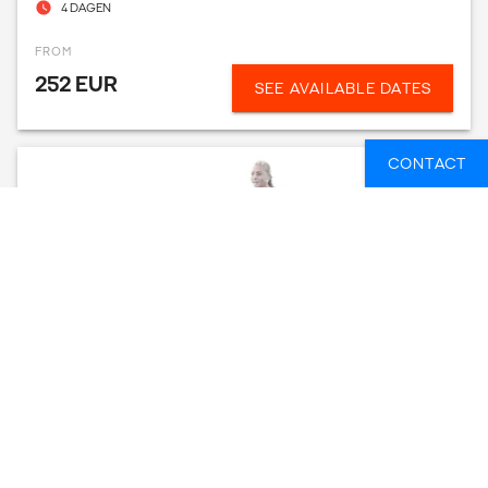
4 DAGEN
FROM
252 EUR
SEE AVAILABLE DATES
CONTACT
4-DAY BALI SURF CAMP CANGGU WITH
TRANSFER
DENPASAR, INDONESIË
4 DAGEN