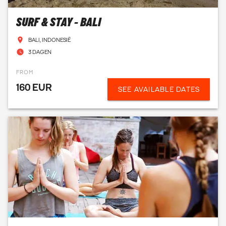
SURF & STAY - BALI
BALI, INDONESIË
3 DAGEN
FROM
160 EUR
SEE AVAILABLE DATES