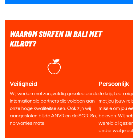
WAAROM SURFEN IN BALI MET
KILROY?
Veiligheid
Persoonlijk
Wij werken met zorgvuldig geselecteerde
Je krijgt een eigen
internationale partners die voldoen aan
met jou jouw reis s
onze hoge kwaliteitseisen. Ook zijn wij
missie om jou een t
aangesloten bij de ANVR en de SGR. So,
beleven. Wij heb
no worries mate!
wereld al gezien,
ander wat je echt