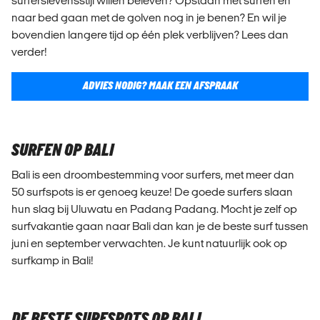
surferslevensstijl willen beleven? Opstaan met surfen en
naar bed gaan met de golven nog in je benen? En wil je
bovendien langere tijd op één plek verblijven? Lees dan
verder!
ADVIES NODIG? MAAK EEN AFSPRAAK
SURFEN OP BALI
Bali is een droombestemming voor surfers, met meer dan
50 surfspots is er genoeg keuze! De goede surfers slaan
hun slag bij Uluwatu en Padang Padang. Mocht je zelf op
surfvakantie gaan naar Bali dan kan je de beste surf tussen
juni en september verwachten. Je kunt natuurlijk ook op
surfkamp in Bali!
DE BESTE SURFSPOTS OP BALI