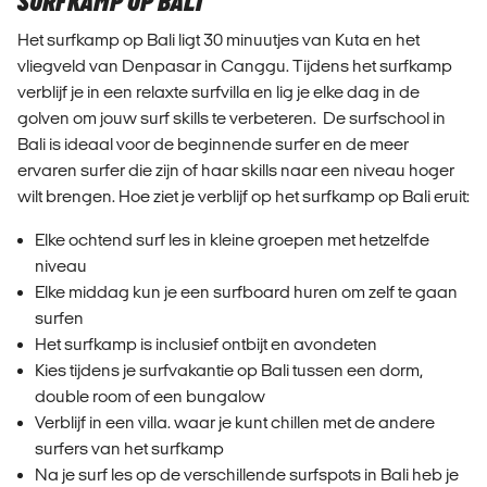
SURFKAMP OP BALI
Het surfkamp op Bali ligt 30 minuutjes van Kuta en het
vliegveld van Denpasar in Canggu. Tijdens het surfkamp
verblijf je in een relaxte surfvilla en lig je elke dag in de
golven om jouw surf skills te verbeteren. De surfschool in
Bali is ideaal voor de beginnende surfer en de meer
ervaren surfer die zijn of haar skills naar een niveau hoger
wilt brengen. Hoe ziet je verblijf op het surfkamp op Bali eruit:
Elke ochtend surf les in kleine groepen met hetzelfde
niveau
Elke middag kun je een surfboard huren om zelf te gaan
surfen
Het surfkamp is inclusief ontbijt en avondeten
Kies tijdens je surfvakantie op Bali tussen een dorm,
double room of een bungalow
Verblijf in een villa. waar je kunt chillen met de andere
surfers van het surfkamp
Na je surf les op de verschillende surfspots in Bali heb je