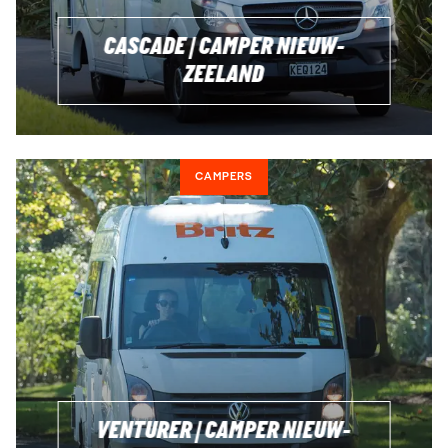
reiservaring in dit prachtige land vol natuurlijke wonderen
CASCADE | CAMPER NIEUW-
en avonturen.
ZEELAND
BELANGRIJKE INFORMATIE VOOR
CAMPERHUUR NIEUW-ZEELAND
CAMPERS
Het hoogseizoen voor campers in Nieuw-Zeeland loopt van
november t/m februari. De regel geldt meestal hoe eerder
je boekt, hoe voordeliger. Zodra de beschikbaarheid
minder wordt, worden de campers duurder. Wacht dus niet
te lang met boeken. Jouw volgende reisavontuur wacht op
je!
VENTURER | CAMPER NIEUW-