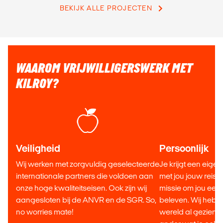
BEKIJK ALLE PROJECTEN
WAAROM VRIJWILLIGERSWERK MET
KILROY?
Veiligheid
Persoonlijk
Wij werken met zorgvuldig geselecteerde
Je krijgt een eigen
internationale partners die voldoen aan
met jou jouw reis s
onze hoge kwaliteitseisen. Ook zijn wij
missie om jou een t
aangesloten bij de ANVR en de SGR. So,
beleven. Wij heb
no worries mate!
wereld al gezien,