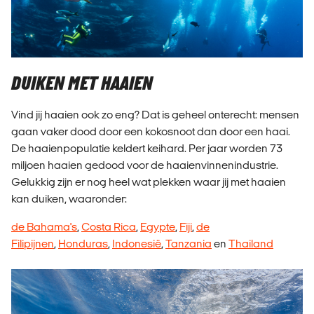
DUIKEN MET HAAIEN
Vind jij haaien ook zo eng? Dat is geheel onterecht: mensen
gaan vaker dood door een kokosnoot dan door een haai.
De haaienpopulatie keldert keihard. Per jaar worden 73
miljoen haaien gedood voor de haaienvinnenindustrie.
Gelukkig zijn er nog heel wat plekken waar jij met haaien
kan duiken, waaronder:
de Bahama's
,
Costa Rica
,
Egypte
,
Fiji
,
de
Filipijnen
,
Honduras
,
Indonesië
,
Tanzania
en
Thailand