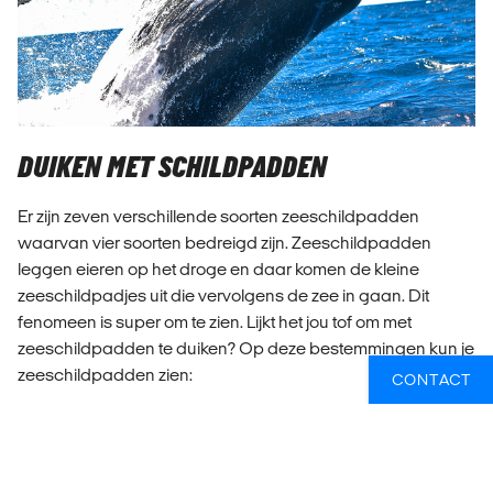
DUIKEN MET SCHILDPADDEN
Er zijn zeven verschillende soorten zeeschildpadden
waarvan vier soorten bedreigd zijn. Zeeschildpadden
leggen eieren op het droge en daar komen de kleine
zeeschildpadjes uit die vervolgens de zee in gaan. Dit
fenomeen is super om te zien. Lijkt het jou tof om met
zeeschildpadden te duiken? Op deze bestemmingen kun je
zeeschildpadden zien:
CONTACT
Australië
,
de
Bahama's
,
Fiji
,
Filipijnen
,
Egypte
,
Indonesië
,
Mexico
,
Tanzania