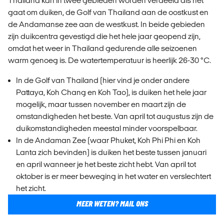
Thailand kan in twee gebieden worden verdeeld als het
gaat om duiken, de Golf van Thailand aan de oostkust en
de Andamanse zee aan de westkust. In beide gebieden
zijn duikcentra gevestigd die het hele jaar geopend zijn,
omdat het weer in Thailand gedurende alle seizoenen
warm genoeg is. De watertemperatuur is heerlijk 26-30 °C.
In de Golf van Thailand (hier vind je onder andere
Pattaya, Koh Chang en Koh Tao), is duiken het hele jaar
mogelijk, maar tussen november en maart zijn de
omstandigheden het beste. Van april tot augustus zijn de
duikomstandigheden meestal minder voorspelbaar.
In de Andaman Zee (waar Phuket, Koh Phi Phi en Koh
Lanta zich bevinden) is duiken het beste tussen januari
en april wanneer je het beste zicht hebt. Van april tot
oktober is er meer beweging in het water en verslechtert
het zicht.
MEER WETEN? MAIL ONS