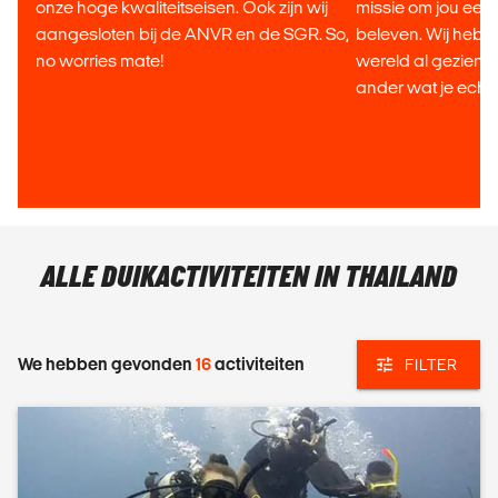
onze hoge kwaliteitseisen. Ook zijn wij
missie om jou een t
aangesloten bij de ANVR en de SGR. So,
beleven. Wij heb
no worries mate!
wereld al gezien,
ander wat je echt
ALLE DUIKACTIVITEITEN IN THAILAND
We hebben gevonden
16
activiteiten
FILTER