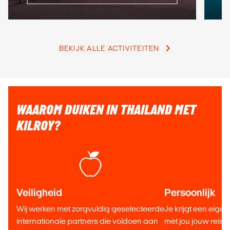
BEKIJK ALLE ACTIVITEITEN
WAAROM DUIKEN IN THAILAND MET
KILROY?
Veiligheid
Persoonlijk
Wij werken met zorgvuldig geselecteerde
Je krijgt een eigen
internationale partners die voldoen aan
met jou jouw reis s