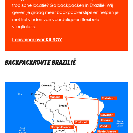
tropische locatie? Ga backpacken in Brazilië! Wij
geven je graag meer backpackerstips en helpen je
met het vinden van voordelige en flexibele
vliegtickets.
Lees meer over KILROY
BACKPACKROUTE BRAZILIË