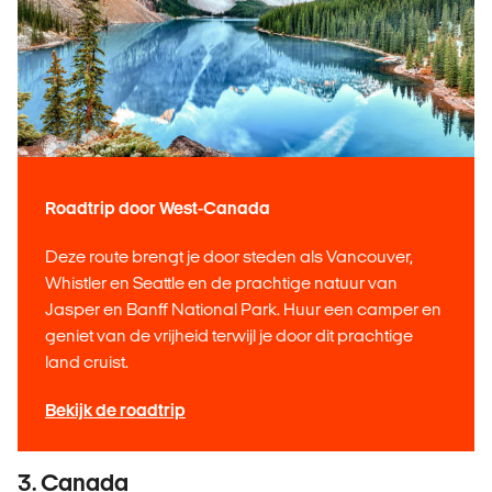
Roadtrip door West-Canada
Deze route brengt je door steden als Vancouver,
Whistler en Seattle en de prachtige natuur van
Jasper en Banff National Park. Huur een camper en
geniet van de vrijheid terwijl je door dit prachtige
land cruist.
Bekijk de roadtrip
3. Canada