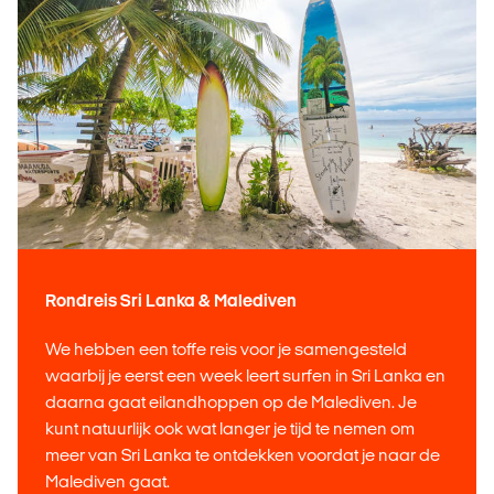
Rondreis Sri Lanka & Malediven
We hebben een toffe reis voor je samengesteld
waarbij je eerst een week leert surfen in Sri Lanka en
daarna gaat eilandhoppen op de Malediven. Je
kunt natuurlijk ook wat langer je tijd te nemen om
meer van Sri Lanka te ontdekken voordat je naar de
Malediven gaat.