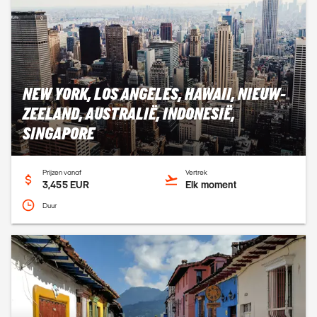
NEW YORK, LOS ANGELES, HAWAII, NIEUW-
ZEELAND, AUSTRALIË, INDONESIË,
SINGAPORE
Prijzen vanaf
Vertrek
3,455 EUR
Elk moment
Duur