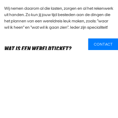
Wij nemen daarom al die lasten, zorgen en al het rekenwerk
uit handen. Zo kun jij jouw tijd besteden aan de dingen die
het plannen van een wereldreis leuk maken, zoals: "waar
wil ik heen" en "wat wil ik gaan zien". Ieder zijn specialiteit!
CONTACT
WAT IS EEN WERELDTICKET?
Een wereldticket (around the world ticket) is een
combinatie van meerdere vluchten naar verschillende
bestemmingen, zoals Zuid-Amerika, Azië en Australië.
Met een wereldticket kun je zelf je route en bestemmingen
samenstellen, van losse vluchten tot een complete
wereldreis.
Wereldtickets zijn ideaal voor een lange reis of wereldreis,
waarbij je meerdere stops kunt maken op verschillende
plekken.
Een wereldticket kan een voordeliger tarief bieden dan