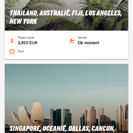
THAILAND, AUSTRALIË, FIJI, LOS ANGELES,
NEW YORK
Prijzen vanaf
Vertrek
2,950 EUR
Elk moment
Duur
SINGAPORE, OCEANIË, DALLAS, CANCUN,