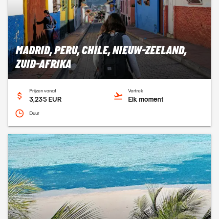
MADRID, PERU, CHILE, NIEUW-ZEELAND,
ZUID-AFRIKA
Prijzen vanaf
Vertrek
3,235 EUR
Elk moment
Duur