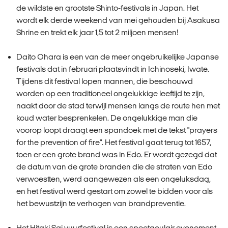
de wildste en grootste Shinto-festivals in Japan. Het
wordt elk derde weekend van mei gehouden bij Asakusa
Shrine en trekt elk jaar 1,5 tot 2 miljoen mensen!
Daito Ohara is een van de meer ongebruikelijke Japanse
festivals dat in februari plaatsvindt in Ichinoseki, Iwate.
Tijdens dit festival lopen mannen, die beschouwd
worden op een traditioneel ongelukkige leeftijd te zijn,
naakt door de stad terwijl mensen langs de route hen met
koud water besprenkelen. De ongelukkige man die
voorop loopt draagt een spandoek met de tekst "prayers
for the prevention of fire". Het festival gaat terug tot 1657,
toen er een grote brand was in Edo. Er wordt gezegd dat
de datum van de grote branden die de straten van Edo
verwoestten, werd aangewezen als een ongeluksdag,
en het festival werd gestart om zowel te bidden voor als
het bewustzijn te verhogen van brandpreventie.
Het Hitaki Sai vuurfestival is een spectaculair evenement