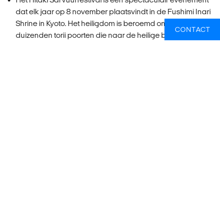
dat elk jaar op 8 november plaatsvindt in de Fushimi Inari
Shrine in Kyoto. Het heiligdom is beroemd om zijn
CONTACT
duizenden torii poorten die naar de heilige berg leiden.
Tijdens dit festival worden bundels met gebedsstokken
met daarop de wensen van aanbidders aangestoken
op drie vreugdevuren, omdat men gelooft dat een heilig
vuur de zonden van mensen zuivert en wensen vervult.
De hitte en vlammen zorgen voor een dramatisch decor
terwijl priesters voor elk vuur reinigingsrituelen uitvoeren
met water, zout en sakaki bladeren. Heilige kagura-
dansen worden tussendoor uitgevoerd door
priesteressen die gouden bellen dragen, totdat het
laatste gebedsstokje in het vuur wordt gegooid.