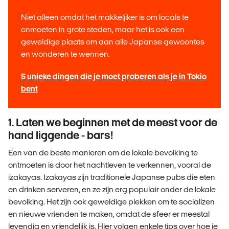
Niet alleen omdat het makkeljiker is om locals te
onmoeten in grote steden, maar het is ook een
geweldige plaats om aan alle Japanse gewoontes
en wonderen te wennen.
5 unieke dingen die je moet proberen als je in Tokio
bent
1. Laten we beginnen met de meest voor de
hand liggende - bars!
Een van de beste manieren om de lokale bevolking te
ontmoeten is door het nachtleven te verkennen, vooral de
izakayas. Izakayas zijn traditionele Japanse pubs die eten
en drinken serveren, en ze zijn erg populair onder de lokale
bevolking. Het zijn ook geweldige plekken om te socializen
en nieuwe vrienden te maken, omdat de sfeer er meestal
levendig en vriendelijk is. Hier volgen enkele tips over hoe je