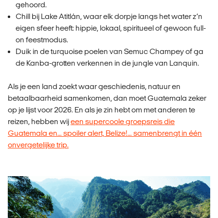
gehoord.
Chill bij Lake Atitlán, waar elk dorpje langs het water z’n
eigen sfeer heeft: hippie, lokaal, spiritueel of gewoon full-
on feestmodus.
Duik in de turquoise poelen van Semuc Champey of ga
de Kanba-grotten verkennen in de jungle van Lanquin.
Als je een land zoekt waar geschiedenis, natuur en
betaalbaarheid samenkomen, dan moet Guatemala zeker
op je lijst voor 2026. En als je zin hebt om met anderen te
reizen, hebben wij
een supercoole groepsreis die
Guatemala en… spoiler alert, Belize!… samenbrengt in één
onvergetelijke trip.