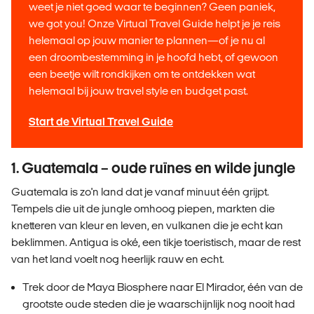
weet je niet goed waar te beginnen? Geen paniek,
we got you! Onze Virtual Travel Guide helpt je je reis
helemaal op jouw manier te plannen—of je nu al
een droombestemming in je hoofd hebt, of gewoon
een beetje wilt rondkijken om te ontdekken wat
helemaal bij jouw travel style en budget past.
Start de Virtual Travel Guide
1. Guatemala – oude ruïnes en wilde jungle
Guatemala is zo'n land dat je vanaf minuut één grijpt.
Tempels die uit de jungle omhoog piepen, markten die
knetteren van kleur en leven, en vulkanen die je echt kan
beklimmen. Antigua is oké, een tikje toeristisch, maar de rest
van het land voelt nog heerlijk rauw en echt.
Trek door de Maya Biosphere naar El Mirador, één van de
grootste oude steden die je waarschijnlijk nog nooit had