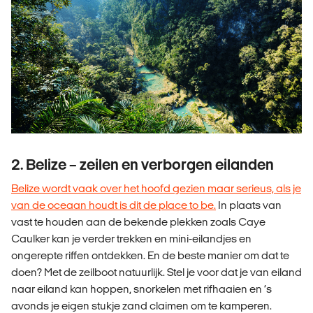
2. Belize – zeilen en verborgen eilanden
Belize wordt vaak over het hoofd gezien maar serieus, als je
van de oceaan houdt is dit de place to be.
In plaats van
vast te houden aan de bekende plekken zoals Caye
Caulker kan je verder trekken en mini-eilandjes en
ongerepte riffen ontdekken. En de beste manier om dat te
doen? Met de zeilboot natuurlijk. Stel je voor dat je van eiland
naar eiland kan hoppen, snorkelen met rifhaaien en ‘s
avonds je eigen stukje zand claimen om te kamperen.