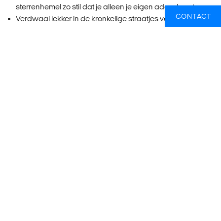
sterrenhemel zo stil dat je alleen je eigen adem hoort.
CONTACT
Verdwaal lekker in de kronkelige straatjes van Fès of
Chefchaouen, waar traditie en creatieve vibes
samenkomen.
Surf aan de Marokkaanse kust bij Sidi Kaouki of
Essaouira. Chillte vibes, supergolven en bijna geen
toeristen als je het hoogseizoen ontwijkt.
Het is een kleurrijke chaos, intens en altijd de moeite waard.
Perfect als je stadsvibes wilt afwisselen met avonturen in
de middle of nowhere.