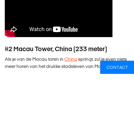
#2 Macau Tower, China (233 meter)
Als je van de Macau toren in
China
springt
,
zul je even niets
meer horen van het drukke stadsleven van Macau.
CONTACT
#1 Royal Gorge Bridge, Colorado, de
Verenigde Staten (321 meter)
Deze brug in Colorado was 75 jaar lang de hoogste ter
wereld. Deze sprong staat met stip op 1 met 321 meter en
een vrije val van meer dan 10 seconden. Inmiddels is het niet
meer mogelijk om hier vanaf te bungeejumpen. Wel kan je
op een
gigaschommel
zweven over de canyon.