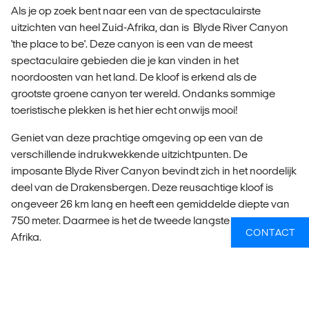
Als je op zoek bent naar een van de spectaculairste
uitzichten van heel Zuid-Afrika, dan is Blyde River Canyon
'the place to be'. Deze canyon is een van de meest
spectaculaire gebieden die je kan vinden in het
noordoosten van het land. De kloof is erkend als de
grootste groene canyon ter wereld. Ondanks sommige
toeristische plekken is het hier echt onwijs mooi!
Geniet van deze prachtige omgeving op een van de
verschillende indrukwekkende uitzichtpunten. De
imposante Blyde River Canyon bevindt zich in het noordelijk
deel van de Drakensbergen. Deze reusachtige kloof is
ongeveer 26 km lang en heeft een gemiddelde diepte van
750 meter. Daarmee is het de tweede langste canyon van
CONTACT
Afrika.
De canyon ligt niet zover van
Krugerpark
en is het best te
bereiken vanaf
Johannesburg
. Reis je hier naartoe, dan
raden we je zeker aan hier te stoppen.