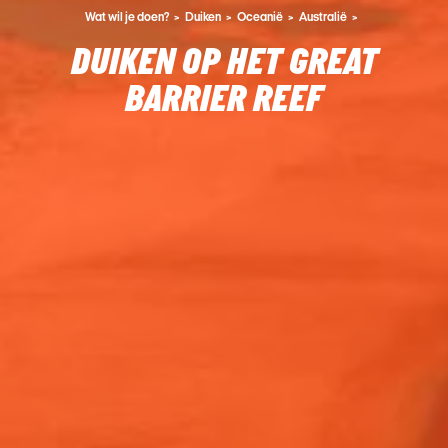
Wat wil je doen?
Duiken
Oceanië
Australië
DUIKEN OP HET GREAT
BARRIER REEF