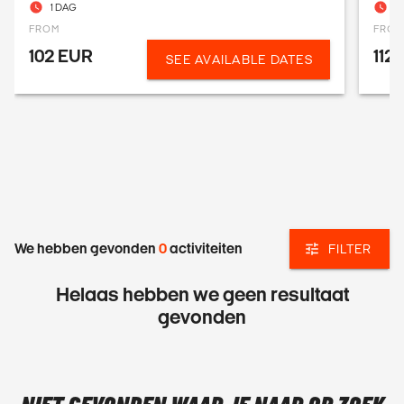
1 DAG
1
FROM
FRO
102 EUR
112
SEE AVAILABLE DATES
We hebben gevonden
0
activiteiten
FILTER
Helaas hebben we geen resultaat
gevonden