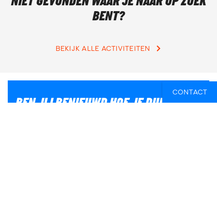
NIET GEVONDEN WAAR JE NAAR OP ZOEK
BENT?
BEKIJK ALLE ACTIVITEITEN
CONTACT
BEN JIJ BENIEUWD HOE JE DUIKEN IN
HET GREAT BARRIER REEF HET BEST
COMBINEERT MET JOUW ANDERE
REISPLANNEN?
Als je hulp nodig hebt om ervoor te zorgen dat jij het
meeste uit jouw reis haalt, neem dan contact met ons
op.