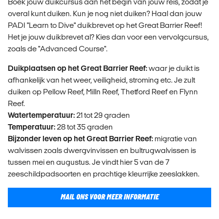
Boek jouw duikcursus aan het begin van jouw reis, zodat je
overal kunt duiken. Kun je nog niet duiken? Haal dan jouw
PADI "Learn to Dive" duikbrevet op het Great Barrier Reef!
Het je jouw duikbrevet al? Kies dan voor een vervolgcursus,
zoals de "Advanced Course".
Duikplaatsen op het Great Barrier Reef:
waar je duikt is
afhankelijk van het weer, veiligheid, stroming etc. Je zult
duiken op Pellow Reef, Milln Reef, Thetford Reef en Flynn
Reef.
Watertemperatuur:
21 tot 29 graden
Temperatuur:
28 tot 35 graden
Bijzonder leven op het Great Barrier Reef:
migratie van
walvissen zoals dwergvinvissen en bultrugwalvissen is
tussen mei en augustus. Je vindt hier 5 van de 7
zeeschildpadsoorten en prachtige kleurrijke zeeslakken.
MAIL ONS VOOR MEER INFORMATIE