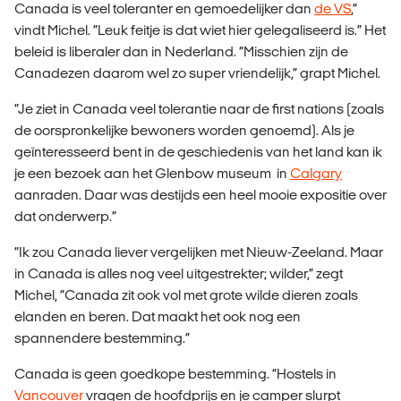
Canada is veel toleranter en gemoedelijker dan
de VS
,”
vindt Michel. “Leuk feitje is dat wiet hier gelegaliseerd is.” Het
beleid is liberaler dan in Nederland. “Misschien zijn de
Canadezen daarom wel zo super vriendelijk,” grapt Michel.
“Je ziet in Canada veel tolerantie naar de first nations (zoals
de oorspronkelijke bewoners worden genoemd). Als je
geïnteresseerd bent in de geschiedenis van het land kan ik
je een bezoek aan het Glenbow museum in
Calgary
aanraden. Daar was destijds een heel mooie expositie over
dat onderwerp.”
“Ik zou Canada liever vergelijken met Nieuw-Zeeland. Maar
in Canada is alles nog veel uitgestrekter; wilder,” zegt
Michel, “Canada zit ook vol met grote wilde dieren zoals
elanden en beren. Dat maakt het ook nog een
spannendere bestemming.”
Canada is geen goedkope bestemming. “Hostels in
Vancouver
vragen de hoofdprijs en je camper slurpt