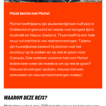
Maak kennis met Michel
Michel heeft tijdens zijn studententijd een half jaar in
Griekenland gewoond en reisde voor langere tijd in
Australië en Nieuw-Zeeland. Thuis heeft hij een hele
muur vol met foto’s van reisherinneringen. Tijdens
zijn huwelijksreis besloot hij daarom ook het
avontuur op te zoeken en op reis te gaan naar
Canada. Drie redenen waarom het voor Michel
iedere keer weer de moeite is om op reis te gaan?
Nieuwe ervaringen opdoen, nieuwe mensen
ontmoeten en nieuwe herinneringen maken!
WAAROM DEZE REIS?
Michel trouwde in mei 2019 met zijn vrouw en het was voor