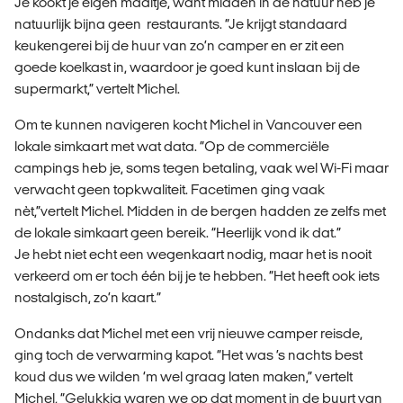
Je kookt je eigen maaltje, want midden in de natuur heb je
natuurlijk bijna geen restaurants. “Je krijgt standaard
keukengerei bij de huur van zo’n camper en er zit een
goede koelkast in, waardoor je goed kunt inslaan bij de
supermarkt,” vertelt Michel.
Om te kunnen navigeren kocht Michel in Vancouver een
lokale simkaart met wat data. “Op de commerciële
campings heb je, soms tegen betaling, vaak wel Wi-Fi maar
verwacht geen topkwaliteit. Facetimen ging vaak
nèt,”vertelt Michel. Midden in de bergen hadden ze zelfs met
de lokale simkaart geen bereik. “Heerlijk vond ik dat.”
Je hebt niet echt een wegenkaart nodig, maar het is nooit
verkeerd om er toch één bij je te hebben. “Het heeft ook iets
nostalgisch, zo’n kaart.”
Ondanks dat Michel met een vrij nieuwe camper reisde,
ging toch de verwarming kapot. “Het was ’s nachts best
koud dus we wilden ‘m wel graag laten maken,” vertelt
Michel, “Gelukkig waren we op dat moment in de buurt van