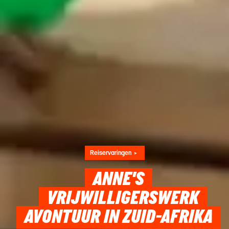
Reiservaringen
ANNE'S
VRIJWILLIGERSWERK
AVONTUUR IN ZUID-AFRIKA