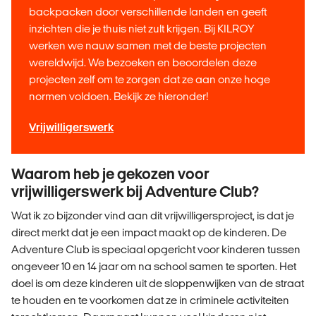
backpacken door verschillende landen en geeft
inzichten die je thuis niet zult krijgen. Bij KILROY
werken we nauw samen met de beste projecten
wereldwijd. We bezoeken en beoordelen deze
projecten zelf om te zorgen dat ze aan onze hoge
normen voldoen. Bekijk ze hieronder!
Vrijwilligerswerk
Waarom heb je gekozen voor
vrijwilligerswerk bij Adventure Club?
Wat ik zo bijzonder vind aan dit vrijwilligersproject, is dat je
direct merkt dat je een impact maakt op de kinderen. De
Adventure Club is speciaal opgericht voor kinderen tussen
ongeveer 10 en 14 jaar om na school samen te sporten. Het
doel is om deze kinderen uit de sloppenwijken van de straat
te houden en te voorkomen dat ze in criminele activiteiten