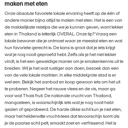
maken met eten
Onze absolute favoriete lokale ervaring heeft op de één of
andere manier bijna altijd te maken met eten. Het is een van
de makkelijkste reistips die we je kunnen geven, want lekker
eten in Thailand is letterlijk OVERAL. Onze tip? Vraag een
lokale bewoner die je ontmoet waar ze meestal eten en wat
hun favoriete gerecht is. De kans is groot dat je iets krijgt
wat je nog nooit geproefd hebt. Zelfs als je het niet lekker
vindt, is het een geweldige manier om je smakenkennis uit te
breiden. Wil je het wat rustiger aan doen, bezoek dan een
van de vele lokale markten. In elke middelgrote stad is er
wel een. Bekijk het aanbod en koop gewoon iets om het uit
te proberen. Negeer het rauwe vlees en de vis, maar ga
voor wat Thais fruit. De nationale vrucht van Thailand,
mangosteen, is waarschijnlijk iets wat je nog nooit hebt
gezien of geprobeerd. De harde dikke schil kun je niet eten,
maar het helderwitte vruchtvlees dat tevoorschijn komt als
je de paarse schil pelt, smaakt zoet en verfrissend. Het is