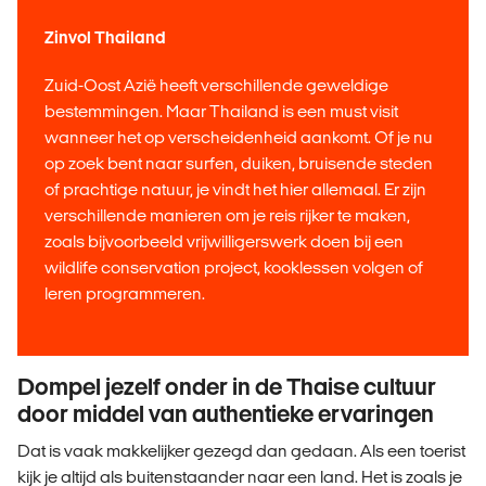
Zinvol Thailand
Zuid-Oost Azië heeft verschillende geweldige
bestemmingen. Maar Thailand is een must visit
wanneer het op verscheidenheid aankomt. Of je nu
op zoek bent naar surfen, duiken, bruisende steden
of prachtige natuur, je vindt het hier allemaal. Er zijn
verschillende manieren om je reis rijker te maken,
zoals bijvoorbeeld vrijwilligerswerk doen bij een
wildlife conservation project, kooklessen volgen of
leren programmeren.
Dompel jezelf onder in de Thaise cultuur
door middel van authentieke ervaringen
Dat is vaak makkelijker gezegd dan gedaan. Als een toerist
kijk je altijd als buitenstaander naar een land. Het is zoals je