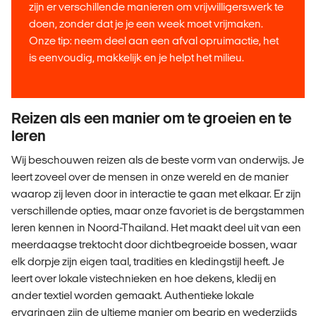
zijn er verschillende manieren om vrijwilligerswerk te
doen, zonder dat je je een week moet vrijmaken.
Onze tip: neem deel aan een afval opruimactie, het
is eenvoudig, makkelijk en je helpt het milieu.
Reizen als een manier om te groeien en te
leren
Wij beschouwen reizen als de beste vorm van onderwijs. Je
leert zoveel over de mensen in onze wereld en de manier
waarop zij leven door in interactie te gaan met elkaar. Er zijn
verschillende opties, maar onze favoriet is de bergstammen
leren kennen in Noord-Thailand. Het maakt deel uit van een
meerdaagse trektocht door dichtbegroeide bossen, waar
elk dorpje zijn eigen taal, tradities en kledingstijl heeft. Je
leert over lokale vistechnieken en hoe dekens, kledij en
ander textiel worden gemaakt. Authentieke lokale
ervaringen zijn de ultieme manier om begrip en wederzijds