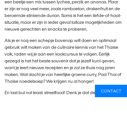
een beetje een mix tussen lychee, perzik en ananas. Maar
er zijn er nog veel meer, zoals ramboetan, drakenfruit en de
beroemde stinkende durian. Soms is het een liefde-of-haat-
situatie, maar er zijn in ieder geval talloze mogelijkheden om
nieuwe gerechten en snacks te proberen.
Als je er nog een schepje bovenop wilt doen en optimaal
gebruik wilt maken van de culinaire kennis van het Thaise
volk, raden wij je aan een kookcursus te volgen. Eerlijk
gezegd is het het beste souvenir dat je jezelf kunt geven,
want je leert nieuwe recepten en je zal ze thuis nog jaren
maken. Wat dacht je van heerlijke groene curry, Pad Thai of
Thaise noedelsoep? We krijgen nu al honger!
CONTACT
En last but not least: streetfood! Denk je dat de beste snelle
hap te vinden is bij de grote gele M? Denk dan maar
opnieuw, want Thailand is de thuisbasis van wat misschien
wel DE streetfood scene is. Het is goedkoop, het eten is
heerlijk en de straten zijn levendig, met de hoofdstad
Bangkok als centrum. De centrale streetfood markt bruist