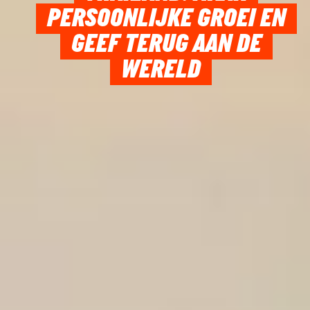
PERSOONLIJKE GROEI EN
GEEF TERUG AAN DE
WERELD