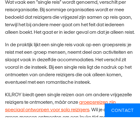
Wat vaak een “single reis” wordt genoemd, verschilt per
reisorganisatie. Bij sommige organisaties wordt er mee
bedoeld dat reizigers die vrijgezel zijn samen op reis gaan,
terwijl het bij andere meer gaat om het feit dat iedereen
alleen boekt. Het gaat er in ieder geval om dat je alleen reist.
In de praktijk lijkt een single reis vaak op een groepsreis: je
reist met een groep mensen, neemt deel aan activiteiten en
slaapt vaak in dezelfde accommodaties. Het verschil zit
vooral in de insteek. Bij een single reis ligt de nadruk op het
ontmoeten van andere reizigers die ook alleen komen,
eventueel met een romantische insteek.
KILROY biedt geen single reizen aan om andere vrijgezelle
reizigers te ontmoeten, máár onze
groepsreizen zijn
speciaal ontworpen voor solo reizigers
. Wil je dus een leuke
CONTACT
groep mensen ontmoeten om een leuke tijd mee te hebben
op reis? We got you!