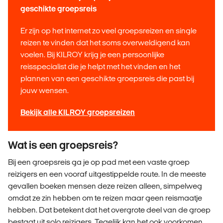
geschikte groepsreis
Er zijn op het internet zo veel groepsreizen en single
reizen te vinden dat het soms overweldigend kan
voelen. Bij KILROY krijg je een persoonlijke
reisspecialist die je helpt met het vinden en het
plannen van een geschikte groepsreis die past bij
jouw wensen.
Bekijk alle KILROY groepsreizen
Wat is een groepsreis?
Bij een groepsreis ga je op pad met een vaste groep
reizigers en een vooraf uitgestippelde route. In de meeste
gevallen boeken mensen deze reizen alleen, simpelweg
omdat ze zin hebben om te reizen maar geen reismaatje
hebben. Dat betekent dat het overgrote deel van de groep
bestaat uit solo reizigers. Tegelijk kan het ook voorkomen