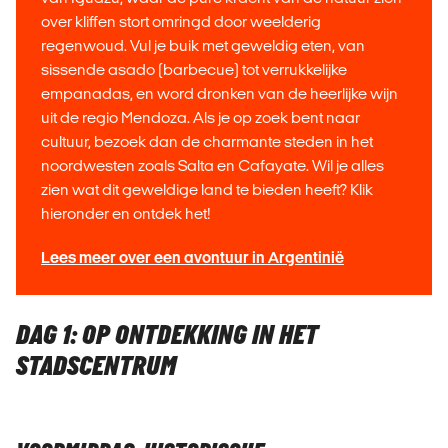
over kliffen stort omringd door weelderig
regenwoud. Vul je buik met geweldig eten, van
sissende asado (barbecue) tot verrukkelijke
empanadas, en word dronken van de heerlijke wijn
uit de regio Mendoza. Als je op zoek bent naar
cultuur, bezoek dan de charmante steden in het
noordwesten zoals Salta en Cafayate. Wil je alles
zien wat dit geweldige land te bieden heeft? Klik
hieronder en ontdek het!
Lees meer over een avontuur in Argentinië
DAG 1: OP ONTDEKKING IN HET
STADSCENTRUM