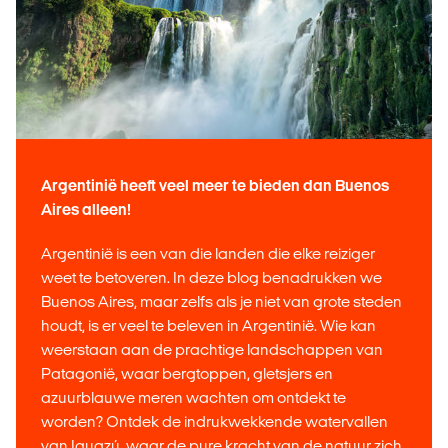
Argentinië heeft veel meer te bieden dan Buenos
Aires alleen!
Argentinië is een van die landen die elke reiziger
weet te betoveren. In deze blog benadrukken we
Buenos Aires, maar zelfs als je niet van grote steden
houdt, is er veel te beleven in Argentinië. Wie kan
weerstaan aan de prachtige landschappen van
Patagonië, waar bergtoppen, gletsjers en
azuurblauwe meren wachten om ontdekt te
worden? Ontdek de indrukwekkende watervallen
van Iguazú, waar de pure kracht van de natuur zich