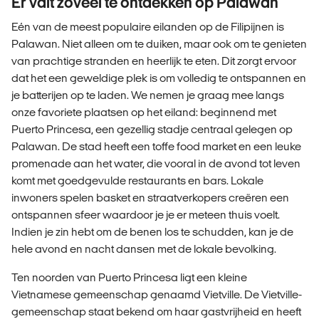
Er valt zoveel te ontdekken op Palawan
Eén van de meest populaire eilanden op de Filipijnen is
Palawan. Niet alleen om te duiken, maar ook om te genieten
van prachtige stranden en heerlijk te eten. Dit zorgt ervoor
dat het een geweldige plek is om volledig te ontspannen en
je batterijen op te laden. We nemen je graag mee langs
onze favoriete plaatsen op het eiland: beginnend met
Puerto Princesa, een gezellig stadje centraal gelegen op
Palawan. De stad heeft een toffe food market en een leuke
promenade aan het water, die vooral in de avond tot leven
komt met goedgevulde restaurants en bars. Lokale
inwoners spelen basket en straatverkopers creëren een
ontspannen sfeer waardoor je je er meteen thuis voelt.
Indien je zin hebt om de benen los te schudden, kan je de
hele avond en nacht dansen met de lokale bevolking.
Ten noorden van Puerto Princesa ligt een kleine
Vietnamese gemeenschap genaamd Vietville. De Vietville-
gemeenschap staat bekend om haar gastvrijheid en heeft