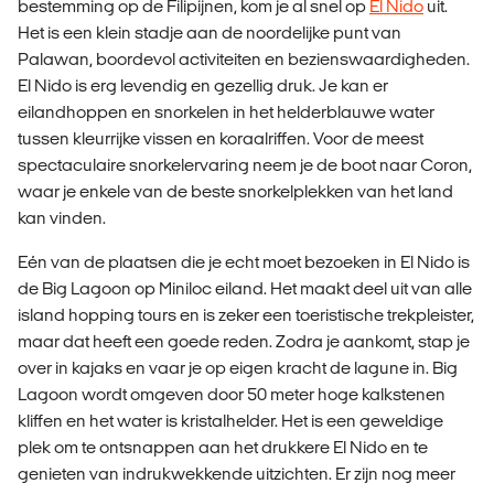
bestemming op de Filipijnen, kom je al snel op
El Nido
uit.
Het is een klein stadje aan de noordelijke punt van
Palawan, boordevol activiteiten en bezienswaardigheden.
El Nido is erg levendig en gezellig druk. Je kan er
eilandhoppen en snorkelen in het helderblauwe water
tussen kleurrijke vissen en koraalriffen. Voor de meest
spectaculaire snorkelervaring neem je de boot naar Coron,
waar je enkele van de beste snorkelplekken van het land
kan vinden.
Eén van de plaatsen die je echt moet bezoeken in El Nido is
de Big Lagoon op Miniloc eiland. Het maakt deel uit van alle
island hopping tours en is zeker een toeristische trekpleister,
maar dat heeft een goede reden. Zodra je aankomt, stap je
over in kajaks en vaar je op eigen kracht de lagune in. Big
Lagoon wordt omgeven door 50 meter hoge kalkstenen
kliffen en het water is kristalhelder. Het is een geweldige
plek om te ontsnappen aan het drukkere El Nido en te
genieten van indrukwekkende uitzichten. Er zijn nog meer