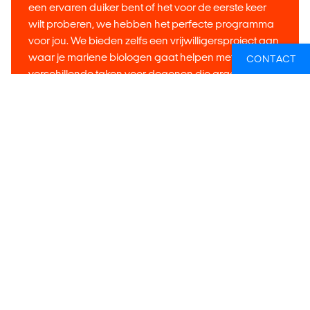
een ervaren duiker bent of het voor de eerste keer
wilt proberen, we hebben het perfecte programma
voor jou. We bieden zelfs een vrijwilligersproject aan
waar je mariene biologen gaat helpen met
CONTACT
verschillende taken voor degenen die graag langer
willen duiken. Ontdek alle mogelijkheden via
onderstaande knop.
Filipijnen
De leukste activiteiten in Cebu
Cebu City, gelegen in de centrale Visayas regio, is een
populaire bestemming die bekend staat om zijn ongerepte
stranden, rijke geschiedenis en levendige cultuur. De
meeste toeristen die Cebu City bezoeken verblijven op
Mactan eiland, dat met enkele bruggen verbonden is aan
de stad. Het eiland Mactan heeft enkele van de beste
stranden en accommodaties van Cebu City. Als je Cebu