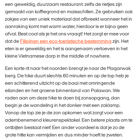
een geweldig, duurzaam restaurant: zelfs de rietjes zijn
gemaakt van koffiegrond en maisschillen. Ze gebruiken ook
zakjes van een uniek materiaal dat afbreekt wanneer het in
aanraking komt met warm water, hierdoor is er bijna geen
afval. Best cool als je het ons vraagt! Het zorgt er mee voor
dat de
Filipijnen een eco-toeristische bestemming
zijn. Het
eten is er geweldig en het is aangenaam vertoeven in het
kleine Vietnamese dorp in the middle of nowhere.
Een korte rit naar het noorden brengt je naar de Magarwak
berg. De hike duurt slechts 60 minuten en op de top heb je
een schitterend uitzicht op de baai met omringende
eilanden en het groene binnenland van Palawan. We
raden aan om deze hike te doen bij zonsopgang, dan
begin je de wandeling in het donker met een zaklamp.
Vanop de top zie je de zon opkomen wat zorgt voor een
adembenemend kleurenspektakel. Een betere plaats om te
ontbijten bestaat niet! Een ander voordeel is dat je zo de
grote hitte kan vermijden en dus minder hoeft te zweten.