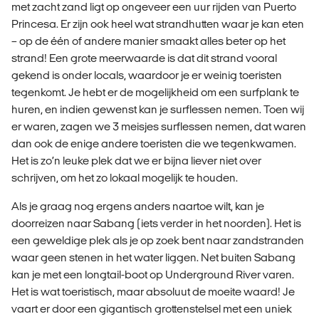
met zacht zand ligt op ongeveer een uur rijden van Puerto
Princesa. Er zijn ook heel wat strandhutten waar je kan eten
– op de één of andere manier smaakt alles beter op het
strand! Een grote meerwaarde is dat dit strand vooral
gekend is onder locals, waardoor je er weinig toeristen
tegenkomt. Je hebt er de mogelijkheid om een surfplank te
huren, en indien gewenst kan je surflessen nemen. Toen wij
er waren, zagen we 3 meisjes surflessen nemen, dat waren
dan ook de enige andere toeristen die we tegenkwamen.
Het is zo’n leuke plek dat we er bijna liever niet over
schrijven, om het zo lokaal mogelijk te houden.
Als je graag nog ergens anders naartoe wilt, kan je
doorreizen naar Sabang (iets verder in het noorden). Het is
een geweldige plek als je op zoek bent naar zandstranden
waar geen stenen in het water liggen. Net buiten Sabang
kan je met een longtail-boot op Underground River varen.
Het is wat toeristisch, maar absoluut de moeite waard! Je
vaart er door een gigantisch grottenstelsel met een uniek