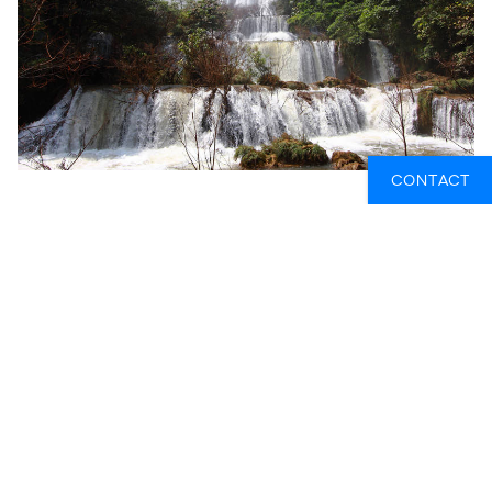
CONTACT
4. DAAG JEZELF UIT: BEKLIM DE
KILIMANJARO, HET HOOGSTE PUNT VAN
AFRIKA
Als je op zoek bent naar een spannende en
schilderachtige ervaring,
biedt de Machame Route op
Kilimanjaro
een van de meest lonende wandelervaringen in
Afrika. Deze route, bekend als de "Whiskey Route" vanwege
het uitdagende terrein, voert je door diverse landschappen,
van weelderige regenwouden tot alpine woestijnen,