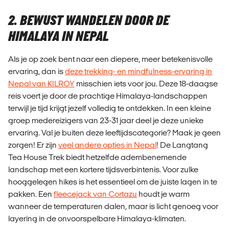
2. BEWUST WANDELEN DOOR DE
HIMALAYA IN NEPAL
Als je op zoek bent naar een diepere, meer betekenisvolle
ervaring, dan is
deze trekking- en mindfulness-ervaring in
Nepal van KILROY
misschien iets voor jou. Deze 18-daagse
reis voert je door de prachtige Himalaya-landschappen
terwijl je tijd krijgt jezelf volledig te ontdekken. In een kleine
groep medereizigers van 23-31 jaar deel je deze unieke
ervaring. Val je buiten deze leeftijdscategorie? Maak je geen
zorgen! Er zijn
veel andere opties in Nepal
! De Langtang
Tea House Trek biedt hetzelfde adembenemende
landschap met een kortere tijdsverbintenis. Voor zulke
hooggelegen hikes is het essentieel om de juiste lagen in te
pakken. Een
fleecejack van Cortazu
houdt je warm
wanneer de temperaturen dalen, maar is licht genoeg voor
layering in de onvoorspelbare Himalaya-klimaten.