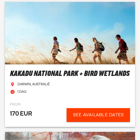
oktober en mei zwemmen hier veel kwallen en die wil je niet
tegenkomen! Lees meer over de beste reistijd per maand in
onze
reiskalender
.
MEER WETEN? MAIL ONS
KAKADU NATIONAL PARK + BIRD WETLANDS
DARWIN, AUSTRALIË
1 DAG
FROM
170 EUR
SEE AVAILABLE DATES