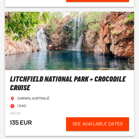
veel lokale sportvissers.
In Darwin vind je diverse goede zeevruchtenrestaurants
met hoofdgerechten voor redelijke prijzen. Ook voor de
backpackers zijn er visrestaurants te vinden voor een klein
budget. Wil je na het eten nog stappen, dan moet je in
Mitchell Street zijn. Hier vind je het overgrote deel van het
nachtleven van Darwin.
KLIMAAT IN DARWIN
LITCHFIELD NATIONAL PARK + CROCODILE
CRUISE
Als je van warmte houdt, dan zit je hier goed! Zelfs in de
winter ligt de temperatuur dagelijks rond de 30 graden.
DARWIN, AUSTRALIË
Hoewel Darwin aan zee ligt, zijn er in de buurt van het
1 DAG
centrum geen stranden. Daarvoor moet je een flinke
FROM
wandeling maken, de bus pakken of een eigen auto
135 EUR
regelen. Mindil Beach ligt iets buiten het centrum en is een
SEE AVAILABLE DATES
relaxte plek om lekker bij te komen of om te watersporten.
Denk eraan dat je het hele jaar kunt zwemmen, tussen