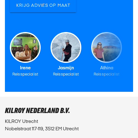
KRIJG ADVIES OP MAAT
Irene
Jasmijn
Athina
Reisspecialist
Reisspecialist
Reisspecialist
Re
KILROY NEDERLAND B.V.
KILROY Utrecht
Nobelstraat 117-119, 3512 EM Utrecht