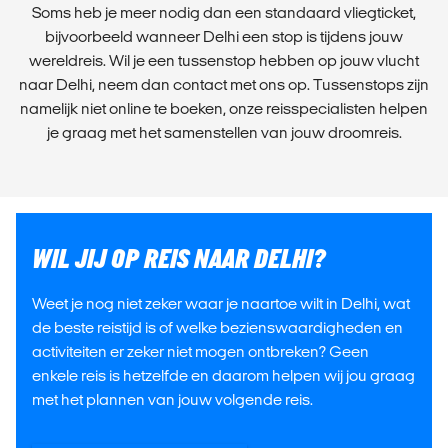
Soms heb je meer nodig dan een standaard vliegticket,
bijvoorbeeld wanneer Delhi een stop is tijdens jouw
wereldreis. Wil je een tussenstop hebben op jouw vlucht
naar Delhi, neem dan contact met ons op. Tussenstops zijn
namelijk niet online te boeken, onze reisspecialisten helpen
je graag met het samenstellen van jouw droomreis.
WIL JIJ OP REIS NAAR DELHI?
Weet je nog niet zeker waar je naartoe wilt in Delhi, wat
de beste reistijd is of welke
bezienswaardigheden
en
activiteiten er zeker niet mogen ontbreken? Geen
enkele reis is hetzelfde en daarom helpen wij jou graag
met het plannen van jouw volgende reis.