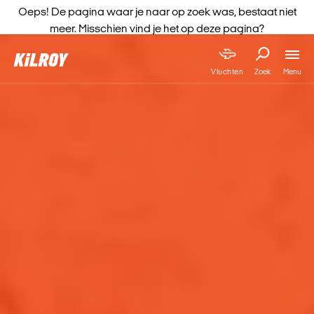
Oeps! De pagina waar je naar op zoek was, bestaat niet
meer. Misschien vind je het op deze pagina?
Menu
Vluchten
Zoek