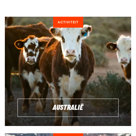
baantje in Nederland zou verdienen.
ACTIVITEIT
IS HET EENVOUDIG OM EEN WORKING HOLIDAY
BAAN TE VINDEN?
Bij het plannen van een Working Holiday zul je ongetwijfeld
veel vragen hebben. Is het makkelijk om een baan te
vinden? Hoeveel kan ik verwachten te gaan verdienen?
Hoe en waar kan ik een verblijfplaats vinden? Hoe kan ik de
leukste en gemakkelijkste baan combineren met reizen en
avontuur?
Het vinden van een baan in het buitenland hangt vooral af
van jouw eigen eisen aan een baan en jouw
AUSTRALIË
verwachtingen. Het is natuurlijk in de meeste gevallen niet
mogelijk om sprongen in jouw carrière te maken op een
Working Holiday visum. Maar als je tevreden bent met een
baan als serveerster, schoonmaker of fruitplukker dan moet