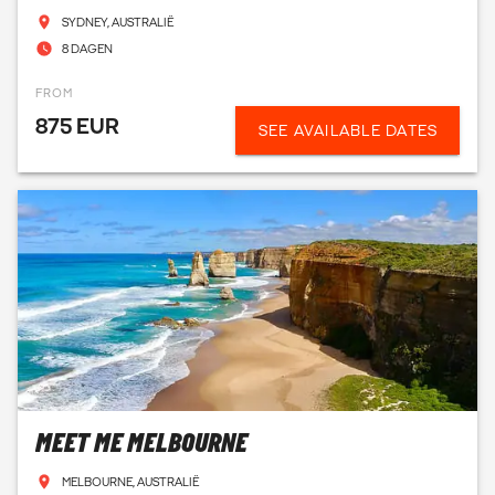
zaken.
SYDNEY, AUSTRALIË
8 DAGEN
ONTVANG MEER INFORMATIE VIA DE MAIL
FROM
875 EUR
SEE AVAILABLE DATES
MEET ME MELBOURNE
MELBOURNE, AUSTRALIË