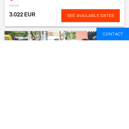
FROM
3.022 EUR
SEE AVAILABLE DATES
CONTACT
WAKE UP! SYDNEY - WORKING HOLIDAY
PACKAGE
SYDNEY, AUSTRALIË
5 DAGEN
FROM