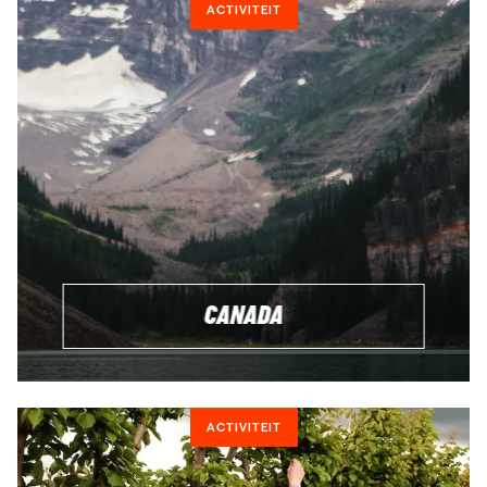
het niet al te moeilijk zijn. Soms kun je - afhankelijk van jouw
ACTIVITEIT
kwalificaties - zelfs aan de slag als gids of
duikinstructeur. Op de eerste plaats is een Working Holiday
natuurlijk bedoeld om te gaan reizen, waarbij je de kans
krijgt om wat bij te verdienen om jouw reis gedeeltelijk te
kunnen financieren.
We raden je aan jouw avontuur te starten met een
Working
Holiday Starter Kit
. Met deze startpakketjes beschik je over
alles om de eerste dagen goed door te komen. Je wordt
opgehaald van het vliegveld, afgezet voor de deur van
jouw ho(s)tel en de eerste overnachtingen zijn alvast
geregeld. Daarnaast helpen we je bij het openen van jouw
CANADA
bankrekening en jouw Taks File Number. Als je in Australië
werkt moet je er ook belastingen betalen. Werk je er met een
Working Holiday visum, dan kan je dat geld terugkrijgen.
ACTIVITEIT
WAAROM EEN WORKING HOLIDAY DOEN?