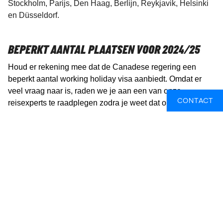
Stockholm, Parijs, Den Haag, Berlijn, Reykjavik, Helsinki
en Düsseldorf.
BEPERKT AANTAL PLAATSEN VOOR 2024/25
Houd er rekening mee dat de Canadese regering een
beperkt aantal working holiday visa aanbiedt. Omdat er
veel vraag naar is, raden we je aan een van onze
CONTACT
reisexperts te raadplegen zodra je weet dat onze workign
holiday in Canada iets voor jou is.
ZIJN VLUCHTEN INBEGREPEN?
Vliegtickets van en naar Canada zijn
NIET
inbegrepen in
het pakket, maar we hebben veel ervaring met het vinden
van goede deals en staan altijd klaar om je te helpen bij het
vinden van een goedkoop vliegticket naar Canada.
Voor jongeren tot 25 jaar en studenten tot 33 jaar hebben