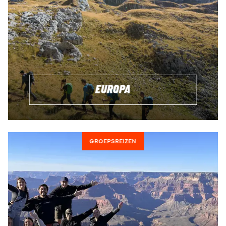
BESTEMMINGEN
Naast de groepsreizen van onze partners, bieden wij onze
eigen
Tripmates
reizen aan. Alle Tripmates reizen zijn unieke
groepsreizen met vaste vertrekdatum. Wij bieden Tripmates
reizen aan voor reizigers tussen de 18-24 en voor reizigers
tussen de 23 en 31 jaar oud. Als je graag een kleine pauze
wilt nemen van je dagelijkse bezigheden, maar tijdens je
EUROPA
reis toch nieuwe vaardigheden wil opdoen, andere
culturen wilt leren kennen en indrukwekkende
landschappen wilt ontdekken, dan is een Tripmates reis
ideaal voor jou!
GROEPSREIZEN
Tripmates geeft je meer dan 'alleen' avonturen buiten de
gebaande paden. Het helpt je resetten, dingen in het leven
heroverwegen, jezelf beter leren kennen en nieuwe
inzichten over jezelf en je huidige levensfase te
(her)ontdekken. Een Tripmates reis biedt je nieuwe
vaardigheden, nieuwe vrienden en nieuwe perspectieven.