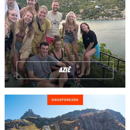
Gehost door onze top notch partners
Voor iedereen ouder dan 18 - Wij hebben groepsreizen
voor verschillende leeftijdscategorieën
Dagelijkse vertrekmogelijkheden - veel reizen hebben
een gegarandeerd vertrek
Internationale groepen met mensen van over de hele
wereld
Geweldige combinatie en variatie van avontuur, cultuur
en ontspanning
AZIË
Een aantal van de avontuurlijke tours die in deze
inspirerende routes zijn opgenomen, kun je ook
hier
terugvinden.
GROEPSREIZEN
TRIPMATES: GA OP GROEPSREIS MET
LEEFTIJDSGENOTEN NAAR BIJZONDERE