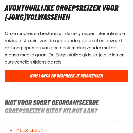
AVONTUURLIJKE GROEPSREIZEN VOOR
(JONG)VOLWASSENEN
Onze rondreizen bestaan uit kleine groepen internationale
reizigers. Je reist van de gebaande paden af en bezoekt
de hoogtepunten van een bestemming zonder met de
massa mee te gaan. De Engelstalige gids zal je alle ins-en-
outs vertellen tijdens de reis!
KOM LANGS EN BESPREEK JE REISWENSEN
WAT VOOR SOORT GEORGANISEERDE
GROEPSREIZEN BIEDT KILROY AAN?
Van Zuid-Amerika en Azië tot het Midden-Oosten en Afrika -
bij ons kun je kiezen uit ontzettend veel groepsreizen. Je
MEER LEZEN