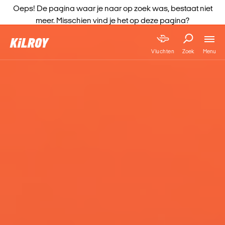
Oeps! De pagina waar je naar op zoek was, bestaat niet
meer. Misschien vind je het op deze pagina?
Menu
Vluchten
Zoek