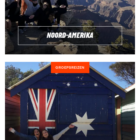
Tripmates in het kort:
Op maat gemaakte actieve reizen met een specifiek
thema voor de nieuwsgierige, grensverleggende
avonturiers tussen 18-24 of 23-31 jaar
NOORD-AMERIKA
De meeste reizigers komen uit Noord-Europa.
Focus ligt op: persoonlijke groei, het leren van nieuwe
vaardigheden en het ontmoeten van nieuwe mensen.
Met Tripmates reis je altijd naar een bijzondere
GROEPSREIZEN
bestemming - wat dacht je van
de Filipijnen
,
Vietnam
of
Nieuw-Zeeland & Australië
? (18-24 jaar) Of van
de
Balkan
,
Borneo
of
Nepal
? (23-31 jaar)
Inbegrepen in alle Tripmates reizen: accommodatie,
activiteiten en lokale reisbegeleider
MEER INFORMATIE OVER TRIPMATES