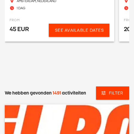
AMSTERDAM, NEDERLAND
K
1 DAG
3
FROM
FRO
45 EUR
201
SEE AVAILABLE DATES
We hebben gevonden
1491
activiteiten
FILTER