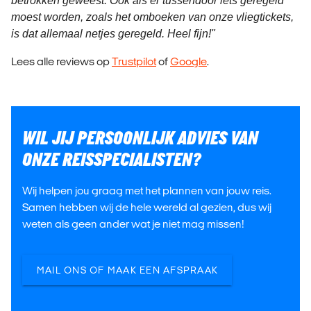
betrokken geweest. Ook als er tussendoor iets geregeld
moest worden, zoals het omboeken van onze vliegtickets,
is dat allemaal netjes geregeld. Heel fijn!"
Lees alle reviews op
Trustpilot
of
Google
.
WIL JIJ PERSOONLIJK ADVIES VAN
ONZE REISSPECIALISTEN?
Wij helpen jou graag met het plannen van jouw reis.
Samen hebben wij de hele wereld al gezien, dus wij
weten als geen ander wat je niet mag missen!
MAIL ONS OF MAAK EEN AFSPRAAK