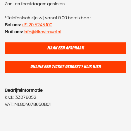
Zon- en feestdagen: gesloten
*Telefonisch zijn wij vanaf 9.00 bereikbaar.
Bel ons:
+31 20 5245 100
Mail ons:
info@kilroytravel.nl
MAAK EEN AFSPRAAK
ONLINE EEN TICKET GEBOEKT? KLIK HIER
Bedrijfsinformatie
K.v.k: 33276052
VAT: NL804678650B01