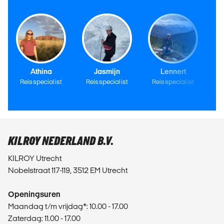
Athina
Jasmijn
Lennert
Reisspecialist
Reisspecialist
Reisspecialist
Re
KILROY NEDERLAND B.V.
KILROY Utrecht
Nobelstraat 117-119, 3512 EM Utrecht
Openingsuren
Maandag t/m vrijdag*: 10.00 - 17.00
Zaterdag: 11.00 - 17.00