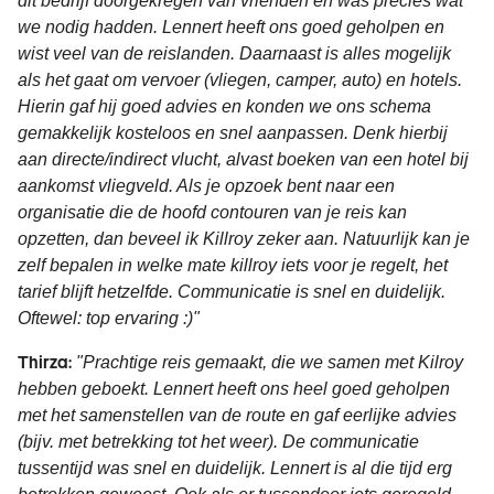
dit bedrijf doorgekregen van vrienden en was precies wat
we nodig hadden. Lennert heeft ons goed geholpen en
wist veel van de reislanden. Daarnaast is alles mogelijk
als het gaat om vervoer (vliegen, camper, auto) en hotels.
Hierin gaf hij goed advies en konden we ons schema
gemakkelijk kosteloos en snel aanpassen. Denk hierbij
aan directe/indirect vlucht, alvast boeken van een hotel bij
aankomst vliegveld. Als je opzoek bent naar een
organisatie die de hoofd contouren van je reis kan
opzetten, dan beveel ik Killroy zeker aan. Natuurlijk kan je
zelf bepalen in welke mate killroy iets voor je regelt, het
tarief blijft hetzelfde. Communicatie is snel en duidelijk.
Oftewel: top ervaring :)"
Thirza:
"Prachtige reis gemaakt, die we samen met Kilroy
hebben geboekt. Lennert heeft ons heel goed geholpen
met het samenstellen van de route en gaf eerlijke advies
(bijv. met betrekking tot het weer). De communicatie
tussentijd was snel en duidelijk. Lennert is al die tijd erg