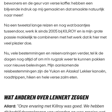
bewoners en de geur van verse koffie: hebben een
blijvende indruk op mij gemaakt en dat smaakte natuurlijk
naar meer!
Na een tweetal lange reizen en nog wat baantjes
tussendoor, werk ik sinds 2005 bij KILROY en is mijn grote
passie makkelijk te combineren met het werk dat ik hier met
veel plezier doe.
Nu, vele bestemmingen en reiservaringen verder, tel ik de
dagen nog altijd af om m'n rugzak weer te kunnen pakken
voor nieuwe belevingen. Mijn a
ankomende
reisbestemmingen zijn de Yukon en Alaska! Lekker
kanoën,
roadtrippen, hiken en hele verse zalm eten.
WAT ANDEREN OVER LENNERT ZEGGEN
Allard:
"Onze ervaring met Killroy was goed. We hebben