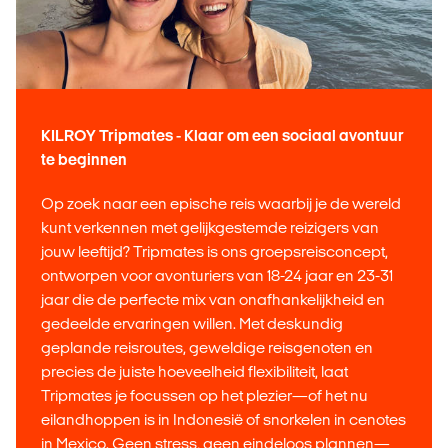
KILROY Tripmates - Klaar om een sociaal avontuur
te beginnen
Op zoek naar een epische reis waarbij je de wereld
kunt verkennen met gelijkgestemde reizigers van
jouw leeftijd? Tripmates is ons groepsreisconcept,
ontworpen voor avonturiers van 18-24 jaar en 23-31
jaar die de perfecte mix van onafhankelijkheid en
gedeelde ervaringen willen. Met deskundig
geplande reisroutes, geweldige reisgenoten en
precies de juiste hoeveelheid flexibiliteit, laat
Tripmates je focussen op het plezier—of het nu
eilandhoppen is in Indonesië of snorkelen in cenotes
in Mexico. Geen stress, geen eindeloos plannen—