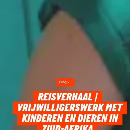
Blog
REISVERHAAL |
VRIJWILLIGERSWERK MET
KINDEREN EN DIEREN IN
ZUID-AFRIKA