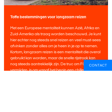
Toffe bestemmingen voor langzaam reizen
Met een Europese mentaliteit kunnen Azië, Afrika en
Zuid-Amerika als traag worden beschouwd. Je kunt
hier echter nog steeds snel reizen en veel must-sees
afvinken zonder alles om je heen in je op te nemen.
Kortom, langzaam reizen is een mentaliteit die overal
gebruikt kan worden, maar de snelle rijstrook kan
nog steeds aantrekkelijk zijn. De truc om FOMO te
CONTACT
vermijden, is om vanaf het begin een chille vibe te
hebben en soms wat meer tijd aan de planning te
besteden.
Ga buiten de gebaande paden en het zal
gedeeltelijk het werk voor je doen. India, Indonesië,
Laos, Brazilië, Mexico. Noem maar op. Europa heeft
een beetje een snelle sfeer, maar de Balkan is nog