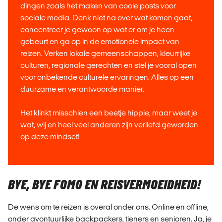
dingen zoals het maken van coole posts voor
sociale media. Denk niet na over wat komen gaat,
concentreer je gewoon op wat er om je heen
gebeurt en ga op in de emotionele impact van
reizen. Verken lokale gemeenschappen, kleurrijke
culturen, regionale gerechten en stel je vooral open
voor onbekende culturele ervaringen. Alles op een
duurzame en verantwoorde manier.
Het klinkt misschien een beetje hippie, maar weet je
wat, wij en heel veel anderen zijn verliefd geworden
op deze mindset!
BYE, BYE FOMO EN REISVERMOEIDHEID!
De wens om te reizen is overal onder ons. Online en offline,
onder avontuurlijke backpackers, tieners en senioren. Ja, je