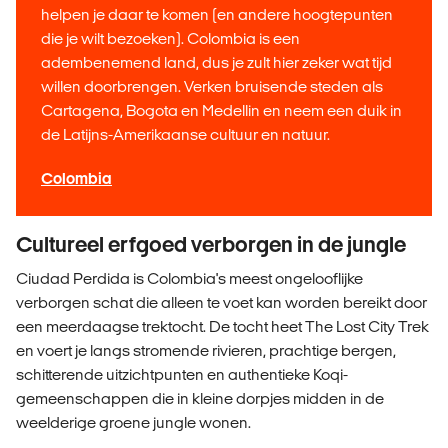
helpen je daar te komen (en andere hoogtepunten
die je wilt bezoeken). Colombia is een
adembenemend land, dus je zult hier zeker wat tijd
willen doorbrengen. Verken bruisende steden als
Cartagena, Bogota en Medellin en neem een duik in
de Latijns-Amerikaanse cultuur en natuur.
Colombia
Cultureel erfgoed verborgen in de jungle
Ciudad Perdida is Colombia's meest ongelooflijke
verborgen schat die alleen te voet kan worden bereikt door
een meerdaagse trektocht. De tocht heet The Lost City Trek
en voert je langs stromende rivieren, prachtige bergen,
schitterende uitzichtpunten en authentieke Koqi-
gemeenschappen die in kleine dorpjes midden in de
weelderige groene jungle wonen.