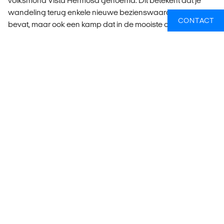
volksmond Vista Hermosa genoemd. Dit betekent dat je
wandeling terug enkele nieuwe bezienswaardigheden
CONTACT
bevat, maar ook een kamp dat in de mooiste omgeving ligt!
Dag 6-7: Santa Marta
Santa Marta! De laatste dag ga je opnieuw op een
prachtige tocht door de heuvelachtige landschappen,
terwijl je terug wandelt naar Santa Marta. Als je er nu nog
niet genoeg van hebt, kun je kiezen voor een korte tocht
naar een van de nabijgelegen watervallen. Terug in Santa
Marta kun je de rest van de dag ontspannen voordat je
jouw reis voortzet op dag zeven.
WAT IS ER INBEGREPEN?
Accommodatie: 6 nachten (2x hotel & 4x kamperen)
Lokaal transport
Maaltijden: 6x ontbijt, 5x lunch and 4x diner (reken
ongeveer 60-80 EUR voor maaltijden die niet inbegrepen