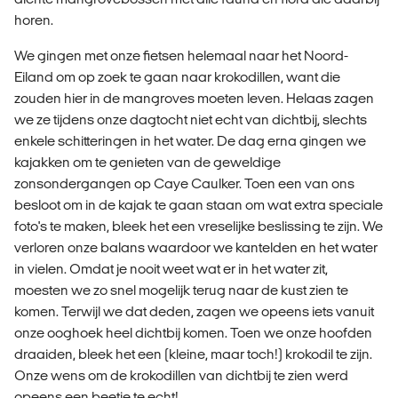
horen.
We gingen met onze fietsen helemaal naar het Noord-
Eiland om op zoek te gaan naar krokodillen, want die
zouden hier in de mangroves moeten leven. Helaas zagen
we ze tijdens onze dagtocht niet echt van dichtbij, slechts
enkele schitteringen in het water. De dag erna gingen we
kajakken om te genieten van de geweldige
zonsondergangen op Caye Caulker. Toen een van ons
besloot om in de kajak te gaan staan om wat extra speciale
foto's te maken, bleek het een vreselijke beslissing te zijn. We
verloren onze balans waardoor we kantelden en het water
in vielen. Omdat je nooit weet wat er in het water zit,
moesten we zo snel mogelijk terug naar de kust zien te
komen. Terwijl we dat deden, zagen we opeens iets vanuit
onze ooghoek heel dichtbij komen. Toen we onze hoofden
draaiden, bleek het een (kleine, maar toch!) krokodil te zijn.
Onze wens om de krokodillen van dichtbij te zien werd
opeens een beetje te echt!