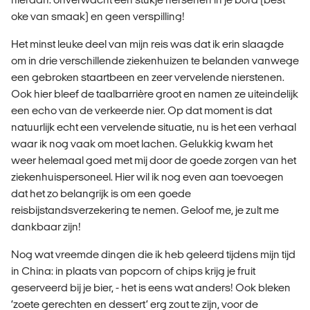
oke van smaak) en geen verspilling!
Het minst leuke deel van mijn reis was dat ik erin slaagde
om in drie verschillende ziekenhuizen te belanden vanwege
een gebroken staartbeen en zeer vervelende nierstenen.
Ook hier bleef de taalbarrière groot en namen ze uiteindelijk
een echo van de verkeerde nier. Op dat moment is dat
natuurlijk echt een vervelende situatie, nu is het een verhaal
waar ik nog vaak om moet lachen. Gelukkig kwam het
weer helemaal goed met mij door de goede zorgen van het
ziekenhuispersoneel. Hier wil ik nog even aan toevoegen
dat het zo belangrijk is om een goede
reisbijstandsverzekering te nemen. Geloof me, je zult me
dankbaar zijn!
Nog wat vreemde dingen die ik heb geleerd tijdens mijn tijd
in China: in plaats van popcorn of chips krijg je fruit
geserveerd bij je bier, - het is eens wat anders!
Ook bleken
‘zoete gerechten en dessert’ erg zout te zijn, voor de