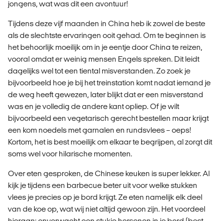
jongens, wat was dit een avontuur!
Tijdens deze vijf maanden in China heb ik zowel de beste
als de slechtste ervaringen ooit gehad. Om te beginnen is
het behoorlijk moeilijk om in je eentje door China te reizen,
vooral omdat er weinig mensen Engels spreken.
Dit leidt
dagelijks wel tot een tiental misverstanden. Zo zoek je
bijvoorbeeld hoe je bij het treinstation komt nadat iemand je
de weg heeft gewezen, later blijkt dat er een misverstand
was en je volledig de andere kant opliep. Of je wilt
bijvoorbeeld een vegetarisch gerecht bestellen maar krijgt
een kom noedels met garnalen en rundsvlees – oeps!
Kortom, het is best moeilijk om elkaar te begrijpen, al zorgt dit
soms wel voor hilarische momenten.
Over eten gesproken, de Chinese keuken is super lekker.
Al
kijk je tijdens een barbecue beter uit voor welke stukken
vlees je precies op je bord krijgt. Ze eten namelijk elk deel
van de koe op, wat wij niet altijd gewoon zijn. Het voordeel
hieraan: onverwacht een stukje hersenen in je bord (best