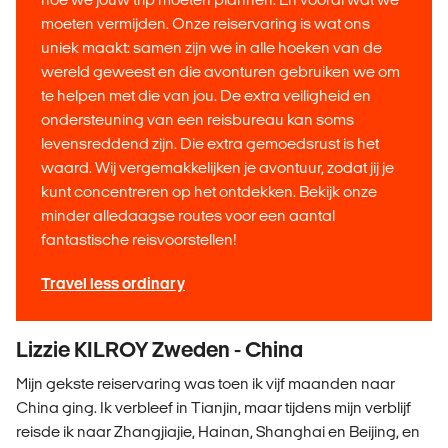
moeten vermijden. Onze reiservaring is wat ons
uniek maakt: samen zijn we in alle hoeken van de
wereld geweest en die avonturen gebruiken we om
te helpen met die van jou. De extra veiligheid en
ondersteuning van een reisbureau kan soms
levensreddend zijn. Die extra gemoedsrust is het
waard. Wij vergemakkelijken je avontuur, zodat jij je
kunt concentreren op het ontdekken. Bekijk onze
minder alledaagse routes voor een aantal
fantastische reisvoorstellen!
Travel less ordinary
Lizzie KILROY Zweden - China
Mijn gekste reiservaring was toen ik vijf maanden naar
China ging. Ik verbleef in Tianjin, maar tijdens mijn verblijf
reisde ik naar Zhangjiajie, Hainan, Shanghai en Beijing, en