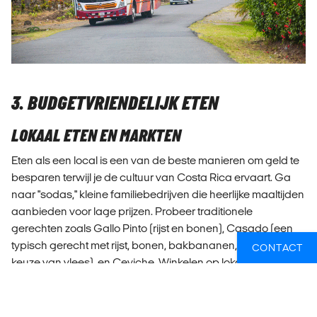
3. BUDGETVRIENDELIJK ETEN
LOKAAL ETEN EN MARKTEN
Eten als een local is een van de beste manieren om geld te
besparen terwijl je de cultuur van Costa Rica ervaart. Ga
naar "sodas," kleine familiebedrijven die heerlijke maaltijden
aanbieden voor lage prijzen. Probeer traditionele
gerechten zoals Gallo Pinto (rijst en bonen), Casado (een
typisch gerecht met rijst, bonen, bakbananen, salade en je
CONTACT
keuze van vlees), en Ceviche. Winkelen op lokale markten is
een andere budgetvriendelijke optie, waar je verse
vruchten, groenten en andere benodigdheden voor niet al
te veel geld kunt kopen.