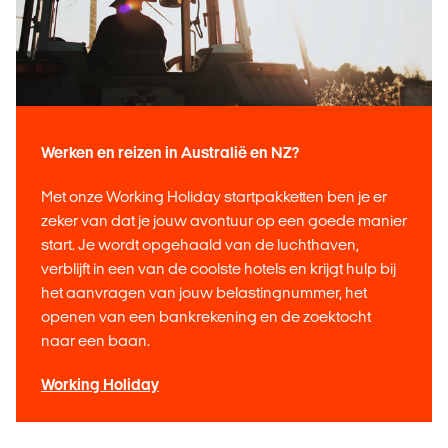
Werken en reizen in Australië en NZ?
Met onze Working Holiday startpakketten ben je er
zeker van dat je jouw avontuur op een goede manier
start. Je wordt opgehaald van de luchthaven,
verblijft in een van de coolste hotels en krijgt hulp bij
het aanvragen van jouw belastingnummer, het
openen van een bankrekening en de zoektocht
naar een baan.
Working Holiday