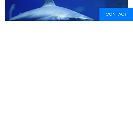
CONTACT
HAAIEN TAGGER
Ben jij gefascineerd door haaien en zie je het wel zitten om
met deze dieren rond te hangen? Niet iedereen is een grote
fan van deze dieren, dus je hebt geluk. Er zijn verschillende
mariene biologen die zich focussen op en werken met het
behoud van het mariene leven en haaien rond de
Australische kusten. Een van de dingen die deze biologen
tijdens hun werk doen, is het taggen van grote witte haaien