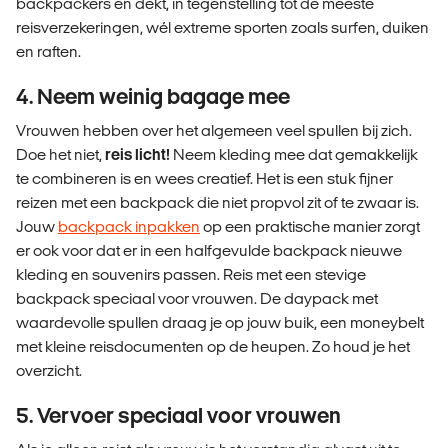
backpackers en dekt, in tegenstelling tot de meeste
reisverzekeringen, wél extreme sporten zoals surfen, duiken
en raften.
4. Neem weinig bagage mee
Vrouwen hebben over het algemeen veel spullen bij zich.
Doe het niet,
reis licht!
Neem kleding mee dat gemakkelijk
te combineren is en wees creatief. Het is een stuk fijner
reizen met een backpack die niet propvol zit of te zwaar is.
Jouw
backpack inpakken
op een praktische manier zorgt
er ook voor dat er in een halfgevulde backpack nieuwe
kleding en souvenirs passen. Reis met een stevige
backpack speciaal voor vrouwen. De daypack met
waardevolle spullen draag je op jouw buik, een moneybelt
met kleine reisdocumenten op de heupen. Zo houd je het
overzicht.
5. Vervoer speciaal voor vrouwen