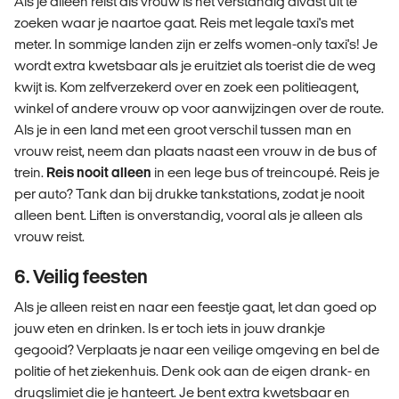
Als je alleen reist als vrouw is het verstandig alvast uit te
zoeken waar je naartoe gaat. Reis met legale taxi's met
meter. In sommige landen zijn er zelfs women-only taxi's! Je
wordt extra kwetsbaar als je eruitziet als toerist die de weg
kwijt is. Kom zelfverzekerd over en zoek een politieagent,
winkel of andere vrouw op voor aanwijzingen over de route.
Als je in een land met een groot verschil tussen man en
vrouw reist, neem dan plaats naast een vrouw in de bus of
trein.
Reis nooit alleen
in een lege bus of treincoupé. Reis je
per auto? Tank dan bij drukke tankstations, zodat je nooit
alleen bent. Liften is onverstandig, vooral als je alleen als
vrouw reist.
6. Veilig feesten
Als je alleen reist en naar een feestje gaat, let dan goed op
jouw eten en drinken. Is er toch iets in jouw drankje
gegooid? Verplaats je naar een veilige omgeving en bel de
politie of het ziekenhuis. Denk ook aan de eigen drank- en
drugslimiet die je hanteert. Je bent extra kwetsbaar en