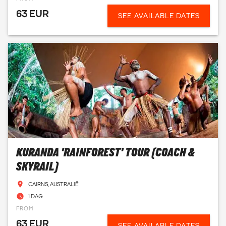
63 EUR
SEE AVAILABLE DATES
KURANDA 'RAINFOREST' TOUR (COACH &
SKYRAIL)
CAIRNS, AUSTRALIË
1 DAG
FROM
63 EUR
SEE AVAILABLE DATES