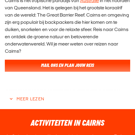
Cairns is het tropische paradijs van
Australië
in het noorden
van Queensland. Het is gelegen bij het grootste koraalrif
van de wereld: The Great Barrier Reef. Cairns en omgeving
zijn erg populair bij backpackers die hier komen om te
duiken, snorkelen en voor de relaxte sfeer. Reis naar Cairns
en ontdek de groene natuur en betoverende
onderwaterwereld. Wil je meer weten over reizen naar
Cairns?
MAIL ONS EN PLAN JOUW REIS
BEZIENSWAARDIGHEDEN & WAT TE DOEN IN
MEER LEZEN
CAIRNS
Cairns is dan wel niet de mooiste plek van Australië, maar
er heerst een ideale sfeer voor backpackers en hostels zijn
ACTIVITEITEN IN CAIRNS
er in overvloed. Er zijn cafés en speciale winkels voor surf-
en strandspullen. Bekijk wat je niet mag missen tijdens je