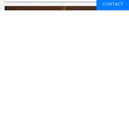
CONTACT
CAIRNS DINNER CRUISE
CAIRNS, AUSTRALIË
1 DAG
FROM
73 EUR
SEE AVAILABLE DATES