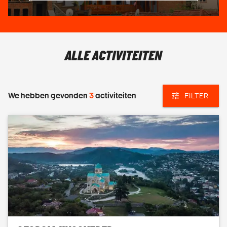
BESTE REISTIJD VOOR EEN RONDREIS DOOR
GEORGIË
ALLE ACTIVITEITEN
De beste reistijd voor Georgië is van juni tot en met
september. In deze periode zijn de weersomstandigheden
het meest geschikt voor groepsreizen. De temperaturen zijn
We hebben gevonden
3
activiteiten
FILTER
aangenaam, vooral in de berggebieden, en de natuur is op
haar mooist. Wegen en wandelroutes in de Kaukasus zijn
goed toegankelijk, waardoor je het land echt kunt
ontdekken. Ook zijn de dagen lang, wat betekent dat je veel
uit je reis haalt zonder haast.
WIL JIJ JOUW REIS NAAR GEORGIË PLANNEN?
Wil je weten welke groepsreis naar Georgië het beste bij je
past? Bekijk het aanbod of neem contact op. Dan kijken we