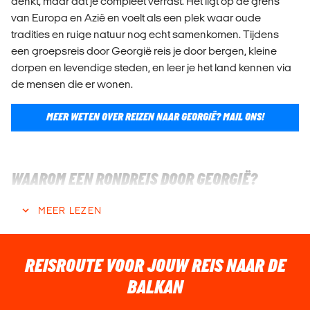
denkt, maar dat je compleet verrast. Het ligt op de grens
van Europa en Azië en voelt als een plek waar oude
tradities en ruige natuur nog echt samenkomen. Tijdens
een groepsreis door Georgië reis je door bergen, kleine
dorpen en levendige steden, en leer je het land kennen via
de mensen die er wonen.
MEER WETEN OVER REIZEN NAAR GEORGIË? MAIL ONS!
WAAROM EEN RONDREIS DOOR GEORGIË?
Wat Georgië zo bijzonder maakt, is de combinatie van
MEER LEZEN
natuur, cultuur en gastvrijheid. De Kaukasus zorgt voor
indrukwekkende landschappen en veel mogelijkheden om
buiten te zijn, terwijl steden en dorpen juist een heel eigen
REISROUTE VOOR JOUW REIS NAAR DE
sfeer hebben. Eten en samen aan tafel zitten speelt een
BALKAN
grote rol in het dagelijks leven, en je merkt al snel dat
bezoekers hier met open armen worden ontvangen. Omdat