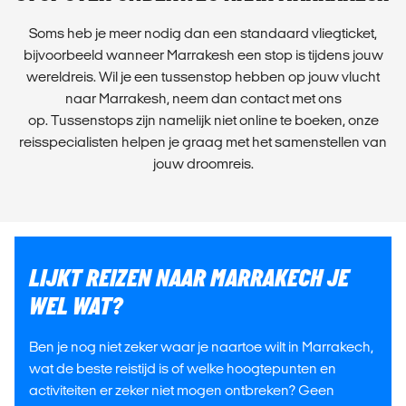
Soms heb je meer nodig dan een standaard vliegticket,
bijvoorbeeld wanneer Marrakesh een stop is tijdens jouw
wereldreis. Wil je een tussenstop hebben op jouw vlucht
naar Marrakesh, neem dan contact met ons
op. Tussenstops zijn namelijk niet online te boeken, onze
reisspecialisten helpen je graag met het samenstellen van
jouw droomreis.
LIJKT REIZEN NAAR MARRAKECH JE
WEL WAT?
Ben je nog niet zeker waar je naartoe wilt in Marrakech,
wat de beste reistijd is of welke hoogtepunten en
activiteiten er zeker niet mogen ontbreken? Geen