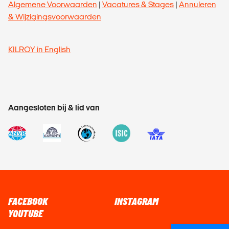
Algemene Voorwaarden
|
Vacatures & Stages
|
Annuleren
& Wijzigingsvoorwaarden
KILROY in English
Aangesloten bij & lid van
FACEBOOK
INSTAGRAM
YOUTUBE