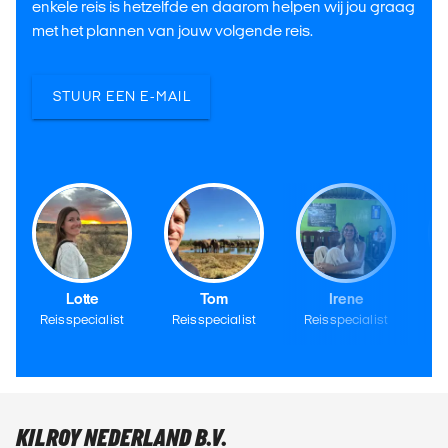
enkele reis is hetzelfde en daarom helpen wij jou graag
met het plannen van jouw volgende reis.
STUUR EEN E-MAIL
Lotte
Tom
Irene
Reisspecialist
Reisspecialist
Reisspecialist
Re
KILROY NEDERLAND B.V.