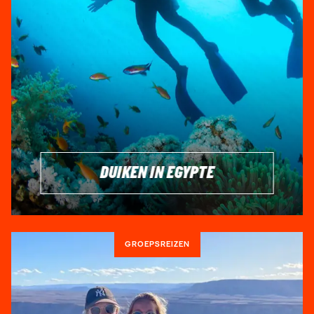
Egypte is een paradijs voor duikliefhebbers en Sharm El
Sheikh is zonder twijfel een van de meest populaire
bestemmingen voor een onvergetelijke duikervaring.
Gelegen aan de schitterende Rode Zee, staat deze stad
bekend om zijn kristalheldere wateren, kleurrijke riffen en
een overvloed aan onderwaterleven. Als het duiken erop zit,
kun je genieten van de prachtige stranden van Sharm El
Sheikh. Heb je nog nooit gedoken? Je kunt
je PADI halen
in
Egypte!
DUIKEN IN EGYPTE
🏜️SANDBOARDEN | ÉÉN VAN DE ACTIVITEITEN
IN DE WOESTIJN
Klaar voor wat actie in de zandduinen van Egypte? Ga
GROEPSREIZEN
sandboarden en race naar beneden van de duinen voor
een flinke adrenalinekick. Of pak een quad en scheur door
de woestijn terwijl je het spectaculaire uitzicht in je opneemt.
Wil je echt iets memorabels? Overnacht dan in een