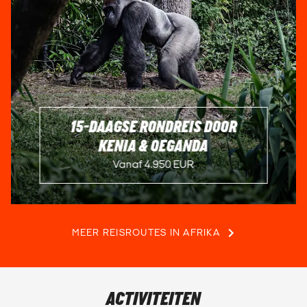
Ben jij een echte Indiana Jones? Kom dan vroeg en neem
een kleine zak geld mee, want dan behoor je misschien tot
de gelukkigen die mee kunnen op een tripje naar de
grafkamers! Kijk verder jouw ogen uit en bepaal zelf hoe de
neus van de Sphinx er ooit afgevallen kan zijn. Als je gek
bent van piramides reis dan af naar Luxor of Memphis
waar jij je vergaapt aan nog meer bizarre constructies en
beelden.
15-DAAGSE RONDREIS DOOR
KENIA & OEGANDA
Het land in het Midden Oosten met een rijke geschiedenis
Vanaf 4.950 EUR
Egypte heeft een eeuwenoude geschiedenis. Zo'n beetje
alles in Egypte is historisch en heeft zijn eigen verhaal. Dit is
helemaal het geval bij de vele tempels die Egypte rijk is. De
prachtige hiërogliefen in de muren, de kleuren en vooral de
manier van bouwen. Het is vandaag de dag nog een
MEER REISROUTES IN AFRIKA
steeds een groot vraagteken hoe de Egyptenaren in staat
waren om dergelijke bouwwerken te bouwen. De tempels
werden gebouwd in naam van de Farao's en dienden als
ACTIVITEITEN
huis voor de goden. De Tempel van Karnak is er eentje die