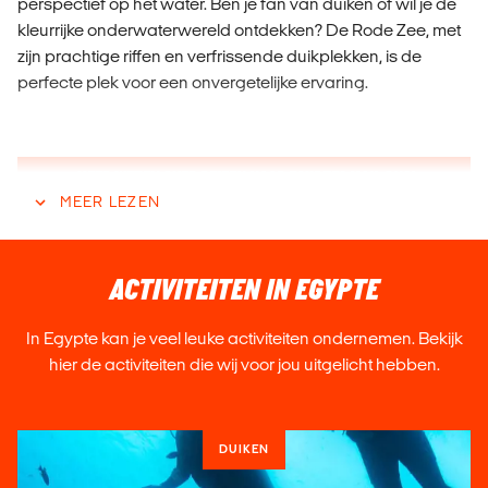
perspectief op het water. Ben je fan van duiken of wil je de
kleurrijke onderwaterwereld ontdekken? De Rode Zee, met
zijn prachtige riffen en verfrissende duikplekken, is de
perfecte plek voor een onvergetelijke ervaring.
MEER WETEN OVER REIZEN NAAR EGYPTE? MAIL ONS!
MEER LEZEN
WAT TE DOEN IN EGYPTE
ACTIVITEITEN IN EGYPTE
Als je naar Egypte reist dan is er nog meer te doen dan in
In Egypte
kan je veel leuke activiteiten ondernemen. Bekijk
een all inclusive hotel zitten en een dagtrip maken naar de
hier de activiteiten die wij voor jou uitgelicht hebben.
piramides toe.
🤿DUIKEN IN DE RODE ZEE | HAAL JE
DUIKBREVET
DUIKEN