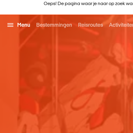
Oeps! De pagina waar je naar op zoek was,
Menu
Bestemmingen
Reisroutes
Activiteite