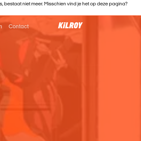
 bestaat niet meer. Misschien vind je het op deze pagina?
n
Contact